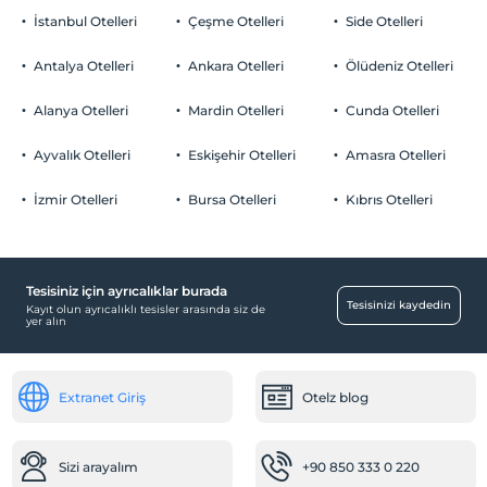
İstanbul Otelleri
Çeşme Otelleri
Side Otelleri
Antalya Otelleri
Ankara Otelleri
Ölüdeniz Otelleri
Alanya Otelleri
Mardin Otelleri
Cunda Otelleri
Ayvalık Otelleri
Eskişehir Otelleri
Amasra Otelleri
İzmir Otelleri
Bursa Otelleri
Kıbrıs Otelleri
Tesisiniz için ayrıcalıklar burada
Tesisinizi kaydedin
Kayıt olun ayrıcalıklı tesisler arasında siz de
yer alın
Extranet Giriş
Otelz blog
Sizi arayalım
+90 850 333 0 220