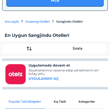
Ara
Ana sayfa
Goseong Otelleri
Sangjindu Otelleri
En Uygun Sangjindu Otelleri
Sırala
Uygulamada devam et
Seyahatlerinizi rezerve edip yönetmenin en
kolay yolu
UYGULAMAYI AÇ
Popüler Tatil Bölgeleri
Kış Tatili
Kategoriler
P