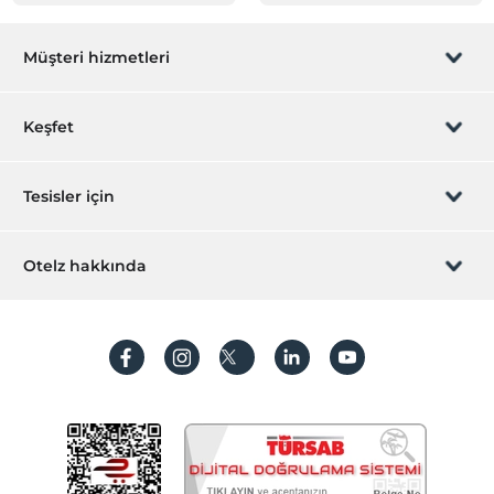
Müşteri hizmetleri
Rezervasyon yönet
Keşfet
Sizi arayalım
Hediye Kart
Tesisler için
İştirak olun
ZPara Nedir?
Hemen tesisinizi ekleyin
Otelz hakkında
İletişim
Üye girişi
Villa/Daire ekleyin
Hakkımızda
Sıkça sorulan sorular
Hesap oluştur
Sürdürülebilirlik
Kişisel Verilerin Korunması
Koşullar ve şartlar
İşlem rehberi