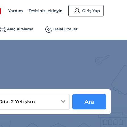
Yardım
Tesisinizi ekleyin
Giriş Yap
Araç Kiralama
Helal Oteller
Ara