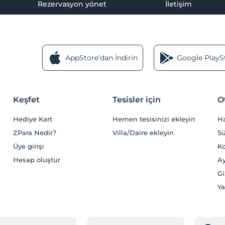
Rezervasyon yönet
İletişim
AppStore'dan İndirin
Google PlaySt
Keşfet
Tesisler için
O
Hediye Kart
Hemen tesisinizi ekleyin
H
ZPara Nedir?
Villa/Daire ekleyin
Sü
Üye girişi
Ko
Hesap oluştur
Ay
Gi
Ya