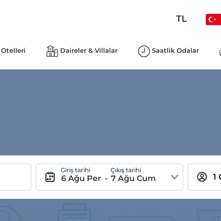
TL
Otelleri
Daireler & Villalar
Saatlik Odalar
Giriş tarihi
Çıkış tarihi
6 Ağu Per
-
7 Ağu Cum