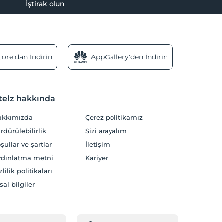
İştirak olun
ore'dan İndirin
AppGallery'den İndirin
telz hakkında
akkımızda
Çerez politikamız
rdürülebilirlik
Sizi arayalım
şullar ve şartlar
İletişim
dınlatma metni
Kariyer
zlilik politikaları
sal bilgiler