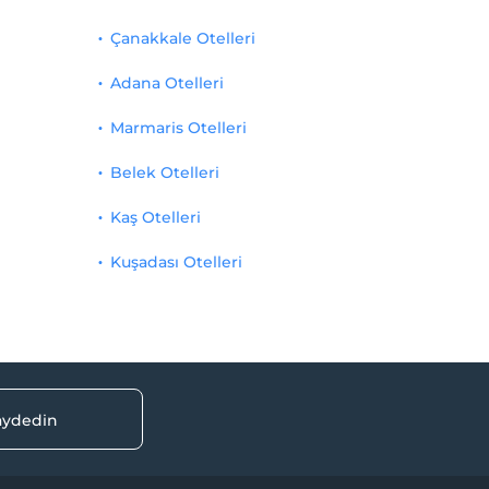
Çanakkale Otelleri
Adana Otelleri
Marmaris Otelleri
Belek Otelleri
Kaş Otelleri
Kuşadası Otelleri
kaydedin