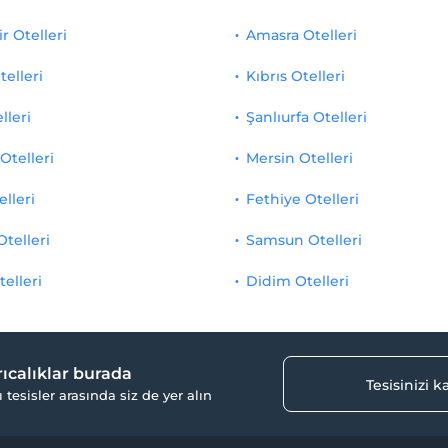
r Otelleri
Amasra Otelleri
telleri
Kıbrıs Otelleri
lleri
Şanlıurfa Otelleri
Otelleri
Mersin Otelleri
elleri
Fethiye Otelleri
Otelleri
Samsun Otelleri
telleri
Didim Otelleri
yrıcalıklar burada
Tesisinizi 
ı tesisler arasında siz de yer alın