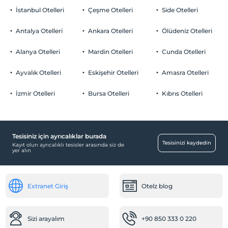
İstanbul Otelleri
Çeşme Otelleri
Side Otelleri
Antalya Otelleri
Ankara Otelleri
Ölüdeniz Otelleri
Alanya Otelleri
Mardin Otelleri
Cunda Otelleri
Ayvalık Otelleri
Eskişehir Otelleri
Amasra Otelleri
İzmir Otelleri
Bursa Otelleri
Kıbrıs Otelleri
Tesisiniz için ayrıcalıklar burada
Tesisinizi kaydedin
Kayıt olun ayrıcalıklı tesisler arasında siz de
yer alın
Extranet Giriş
Otelz blog
Sizi arayalım
+90 850 333 0 220