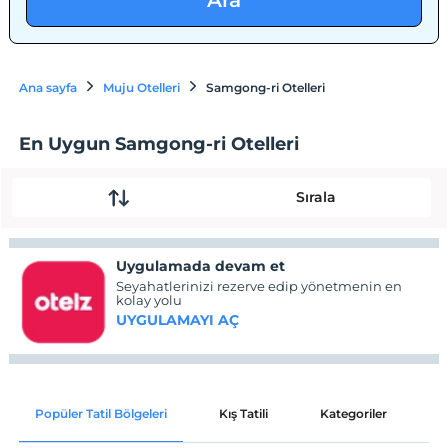
Ara
Ana sayfa
Muju Otelleri
Samgong-ri Otelleri
En Uygun Samgong-ri Otelleri
Sırala
Uygulamada devam et
Seyahatlerinizi rezerve edip yönetmenin en
kolay yolu
UYGULAMAYI AÇ
Popüler Tatil Bölgeleri
Kış Tatili
Kategoriler
P