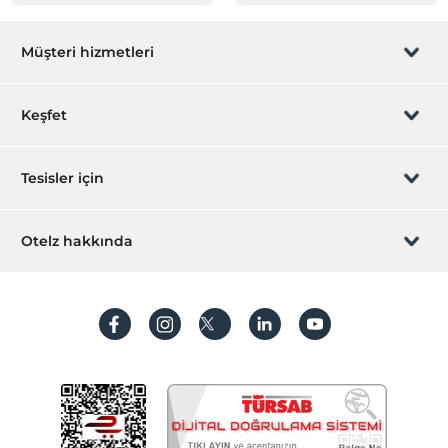
Müşteri hizmetleri
Rezervasyon yönet
Keşfet
Sizi arayalım
Hediye Kart
Tesisler için
İştirak olun
ZPara Nedir?
Hemen tesisinizi ekleyin
Otelz hakkında
İletişim
Üye girişi
Villa/Daire ekleyin
Hakkımızda
Sıkça sorulan sorular
Hesap oluştur
Sürdürülebilirlik
Kişisel Verilerin Korunması
Koşullar ve şartlar
İşlem rehberi