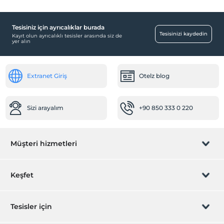
Tesisiniz için ayrıcalıklar burada
Tesisinizi kaydedin
Kayıt olun ayrıcalıklı tesisler arasında siz de
yer alın
Extranet Giriş
Otelz blog
Sizi arayalım
+90 850 333 0 220
Müşteri hizmetleri
Rezervasyon yönet
Keşfet
Sizi arayalım
Hediye Kart
Tesisler için
İştirak olun