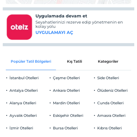
Uygulamada devam et
Seyahatlerinizi rezerve edip yönetmenin en
kolay yolu
UYGULAMAYI AÇ
Popüler Tatil Bölgeleri
Kış Tatili
Kategoriler
P
İstanbul Otelleri
Çeşme Otelleri
Side Otelleri
Antalya Otelleri
Ankara Otelleri
Ölüdeniz Otelleri
Alanya Otelleri
Mardin Otelleri
Cunda Otelleri
Ayvalık Otelleri
Eskişehir Otelleri
Amasra Otelleri
İzmir Otelleri
Bursa Otelleri
Kıbrıs Otelleri