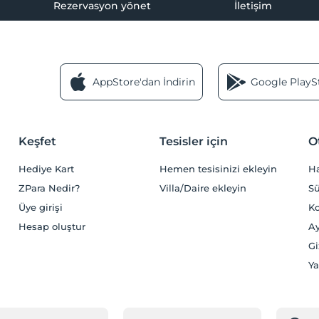
Rezervasyon yönet
İletişim
AppStore'dan İndirin
Google PlaySt
Keşfet
Tesisler için
O
Hediye Kart
Hemen tesisinizi ekleyin
H
ZPara Nedir?
Villa/Daire ekleyin
Sü
Üye girişi
Ko
Hesap oluştur
Ay
Gi
Ya