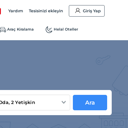
Yardım
Tesisinizi ekleyin
Giriş Yap
Araç Kiralama
Helal Oteller
Ara