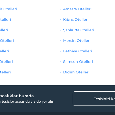
r Otelleri
Amasra Otelleri
telleri
Kıbrıs Otelleri
lleri
Şanlıurfa Otelleri
Otelleri
Mersin Otelleri
elleri
Fethiye Otelleri
Otelleri
Samsun Otelleri
telleri
Didim Otelleri
yrıcalıklar burada
Tesisinizi 
ı tesisler arasında siz de yer alın