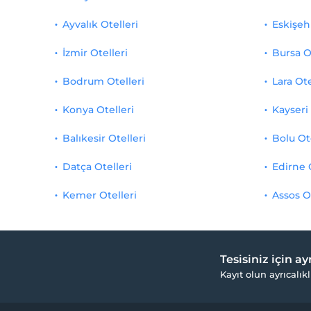
Ayvalık Otelleri
Eskişehi
İzmir Otelleri
Bursa O
Bodrum Otelleri
Lara Ote
Konya Otelleri
Kayseri 
Balıkesir Otelleri
Bolu Ot
Datça Otelleri
Edirne 
Kemer Otelleri
Assos O
Tesisiniz için a
Kayıt olun ayrıcalıkl