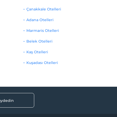
Çanakkale Otelleri
Adana Otelleri
Marmaris Otelleri
Belek Otelleri
Kaş Otelleri
Kuşadası Otelleri
kaydedin