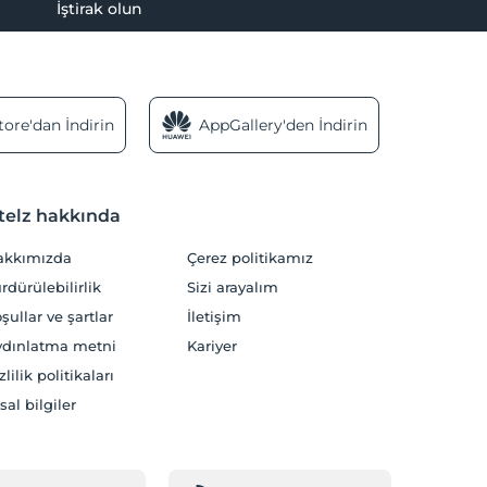
İştirak olun
ore'dan İndirin
AppGallery'den İndirin
telz hakkında
akkımızda
Çerez politikamız
rdürülebilirlik
Sizi arayalım
şullar ve şartlar
İletişim
dınlatma metni
Kariyer
zlilik politikaları
sal bilgiler