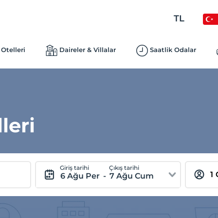
TL
Otelleri
Daireler & Villalar
Saatlik Odalar
leri
Giriş tarihi
Çıkış tarihi
6 Ağu Per
-
7 Ağu Cum