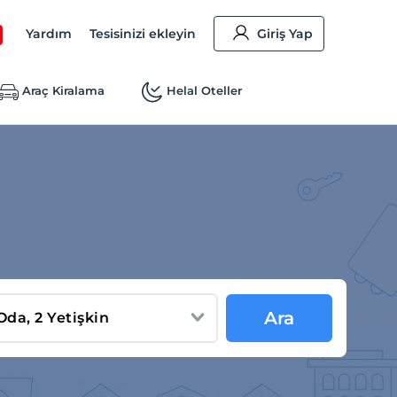
Yardım
Tesisinizi ekleyin
Giriş Yap
Araç Kiralama
Helal Oteller
Ara