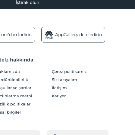
İştirak olun
ore'dan İndirin
AppGallery'den İndirin
telz hakkında
akkımızda
Çerez politikamız
rdürülebilirlik
Sizi arayalım
şullar ve şartlar
İletişim
dınlatma metni
Kariyer
zlilik politikaları
sal bilgiler