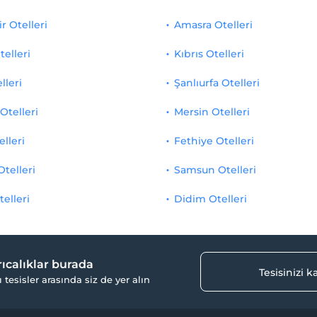
r Otelleri
Amasra Otelleri
telleri
Kıbrıs Otelleri
lleri
Şanlıurfa Otelleri
Otelleri
Mersin Otelleri
elleri
Fethiye Otelleri
Otelleri
Samsun Otelleri
telleri
Didim Otelleri
yrıcalıklar burada
Tesisinizi 
ı tesisler arasında siz de yer alın