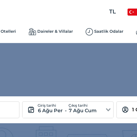
TL
Otelleri
Daireler & Villalar
Saatlik Odalar
Giriş tarihi
Çıkış tarihi
6 Ağu Per
-
7 Ağu Cum