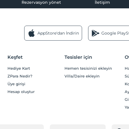
Rezervasyon yönet
İletişim
AppStore'dan İndirin
Google PlaySt
Keşfet
Tesisler için
O
Hediye Kart
Hemen tesisinizi ekleyin
H
ZPara Nedir?
Villa/Daire ekleyin
Sü
Üye girişi
Ko
Hesap oluştur
Ay
Gi
Ya