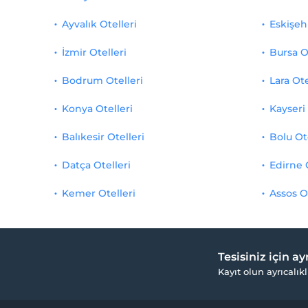
Ayvalık Otelleri
Eskişehi
İzmir Otelleri
Bursa O
Bodrum Otelleri
Lara Ote
Konya Otelleri
Kayseri 
Balıkesir Otelleri
Bolu Ot
Datça Otelleri
Edirne 
Kemer Otelleri
Assos O
Tesisiniz için a
Kayıt olun ayrıcalıkl