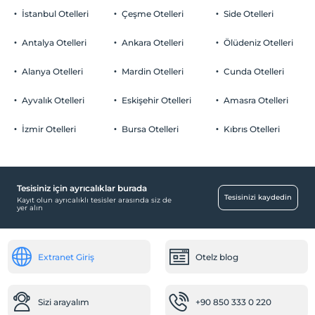
İstanbul Otelleri
Çeşme Otelleri
Side Otelleri
Antalya Otelleri
Ankara Otelleri
Ölüdeniz Otelleri
Alanya Otelleri
Mardin Otelleri
Cunda Otelleri
Ayvalık Otelleri
Eskişehir Otelleri
Amasra Otelleri
İzmir Otelleri
Bursa Otelleri
Kıbrıs Otelleri
Tesisiniz için ayrıcalıklar burada
Tesisinizi kaydedin
Kayıt olun ayrıcalıklı tesisler arasında siz de
yer alın
Extranet Giriş
Otelz blog
Sizi arayalım
+90 850 333 0 220