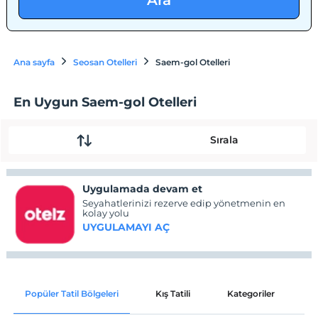
Ara
Ana sayfa
Seosan Otelleri
Saem-gol Otelleri
En Uygun Saem-gol Otelleri
Sırala
Uygulamada devam et
Seyahatlerinizi rezerve edip yönetmenin en
kolay yolu
UYGULAMAYI AÇ
Popüler Tatil Bölgeleri
Kış Tatili
Kategoriler
P