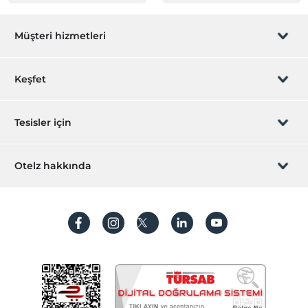
Müşteri hizmetleri
Rezervasyon yönet
Keşfet
Sizi arayalım
Hediye Kart
Tesisler için
İştirak olun
ZPara Nedir?
Hemen tesisinizi ekleyin
Otelz hakkında
İletişim
Üye girişi
Villa/Daire ekleyin
Hakkımızda
Sıkça sorulan sorular
Hesap oluştur
Sürdürülebilirlik
Kişisel Verilerin Korunması
Koşullar ve şartlar
İşlem rehberi