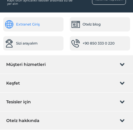
Kayıt olun ayrıcalıklı tesisler arasında siz de
yer alın
Extranet Giriş
Otelz blog
Sizi arayalım
+90 850 333 0 220
Müşteri hizmetleri
Rezervasyon yönet
Keşfet
Sizi arayalım
Hediye Kart
Tesisler için
İştirak olun
ZPara Nedir?
Hemen tesisinizi ekleyin
Otelz hakkında
İletişim
Üye girişi