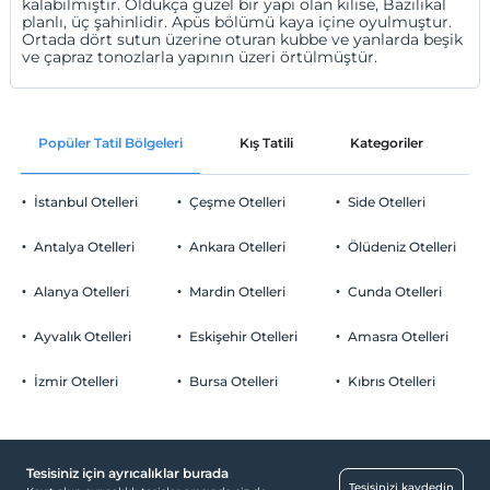
kalabilmiştir. Oldukça güzel bir yapı olan kilise, Bazilikal
planlı, üç şahinlidir. Apüs bölümü kaya içine oyulmuştur.
Ortada dört sutun üzerine oturan kubbe ve yanlarda beşik
ve çapraz tonozlarla yapının üzeri örtülmüştür.
Popüler Tatil Bölgeleri
Kış Tatili
Kategoriler
P
İstanbul Otelleri
Çeşme Otelleri
Side Otelleri
Antalya Otelleri
Ankara Otelleri
Ölüdeniz Otelleri
Alanya Otelleri
Mardin Otelleri
Cunda Otelleri
Ayvalık Otelleri
Eskişehir Otelleri
Amasra Otelleri
İzmir Otelleri
Bursa Otelleri
Kıbrıs Otelleri
Tesisiniz için ayrıcalıklar burada
Tesisinizi kaydedin