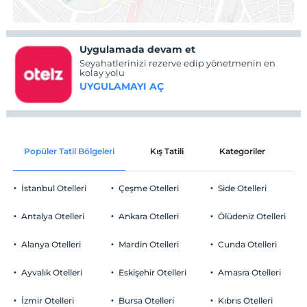
Uygulamada devam et
Seyahatlerinizi rezerve edip yönetmenin en
kolay yolu
UYGULAMAYI AÇ
Popüler Tatil Bölgeleri
Kış Tatili
Kategoriler
P
İstanbul Otelleri
Çeşme Otelleri
Side Otelleri
Antalya Otelleri
Ankara Otelleri
Ölüdeniz Otelleri
Alanya Otelleri
Mardin Otelleri
Cunda Otelleri
Ayvalık Otelleri
Eskişehir Otelleri
Amasra Otelleri
İzmir Otelleri
Bursa Otelleri
Kıbrıs Otelleri