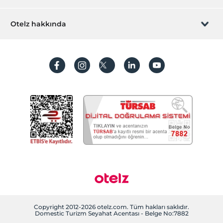
İştirak olun
ZPara Nedir?
Hemen tesisinizi ekleyin
Otelz hakkında
İletişim
Üye girişi
Villa/Daire ekleyin
Hakkımızda
Sıkça sorulan sorular
Hesap oluştur
Sürdürülebilirlik
Kişisel Verilerin Korunması
Koşullar ve şartlar
İşlem rehberi
Aydınlatma metni
Gizlilik politikaları
Yasal bilgiler
Çerez politikamız
Copyright 2012-2026 otelz.com. Tüm hakları saklıdır.
Domestic Turizm Seyahat Acentası - Belge No:7882