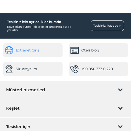
Tesisiniz için ayrıcalıklar burada
Tesisinizi kaydedin
Kayıt olun ayrıcalıklı tesisler arasında siz de
yer alın
Extranet Giriş
Otelz blog
Sizi arayalım
+90 850 333 0 220
Müşteri hizmetleri
Rezervasyon yönet
Keşfet
Sizi arayalım
Hediye Kart
Tesisler için