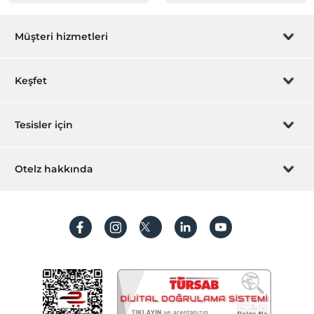
Müşteri hizmetleri
Rezervasyon yönet
Keşfet
Sizi arayalım
Hediye Kart
Tesisler için
İştirak olun
ZPara Nedir?
Hemen tesisinizi ekleyin
Otelz hakkında
İletişim
Üye girişi
Villa/Daire ekleyin
Hakkımızda
Sıkça sorulan sorular
Hesap oluştur
Sürdürülebilirlik
Kişisel Verilerin Korunması
Koşullar ve şartlar
İşlem rehberi