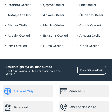
İstanbul Otelleri
Çeşme Otelleri
Side Otelleri
Antalya Otelleri
Ankara Otelleri
Ölüdeniz Otelleri
Alanya Otelleri
Mardin Otelleri
Cunda Otelleri
Ayvalık Otelleri
Eskişehir Otelleri
Amasra Otelleri
İzmir Otelleri
Bursa Otelleri
Kıbrıs Otelleri
Tesisiniz için ayrıcalıklar burada
Tesisinizi kaydedin
Kayıt olun ayrıcalıklı tesisler arasında siz de
yer alın
Extranet Giriş
Otelz blog
Sizi arayalım
+90 850 333 0 220