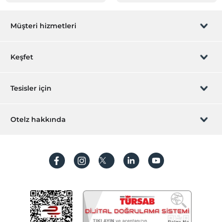
Müşteri hizmetleri
Rezervasyon yönet
Keşfet
Sizi arayalım
Hediye Kart
Tesisler için
İştirak olun
ZPara Nedir?
Hemen tesisinizi ekleyin
Otelz hakkında
İletişim
Üye girişi
Villa/Daire ekleyin
Hakkımızda
Sıkça sorulan sorular
Hesap oluştur
Sürdürülebilirlik
Kişisel Verilerin Korunması
Koşullar ve şartlar
İşlem rehberi