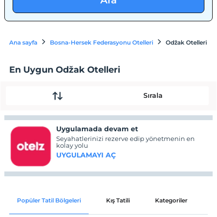
Ara
Ana sayfa
Bosna-Hersek Federasyonu Otelleri
Odžak Otelleri
En Uygun Odžak Otelleri
Sırala
Uygulamada devam et
Seyahatlerinizi rezerve edip yönetmenin en
kolay yolu
UYGULAMAYI AÇ
Popüler Tatil Bölgeleri
Kış Tatili
Kategoriler
P