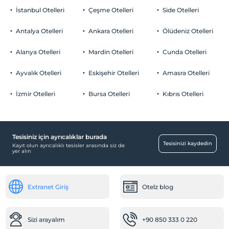
İstanbul Otelleri
Çeşme Otelleri
Side Otelleri
Antalya Otelleri
Ankara Otelleri
Ölüdeniz Otelleri
Alanya Otelleri
Mardin Otelleri
Cunda Otelleri
Ayvalık Otelleri
Eskişehir Otelleri
Amasra Otelleri
İzmir Otelleri
Bursa Otelleri
Kıbrıs Otelleri
Tesisiniz için ayrıcalıklar burada
Tesisinizi kaydedin
Kayıt olun ayrıcalıklı tesisler arasında siz de
yer alın
Extranet Giriş
Otelz blog
Sizi arayalım
+90 850 333 0 220