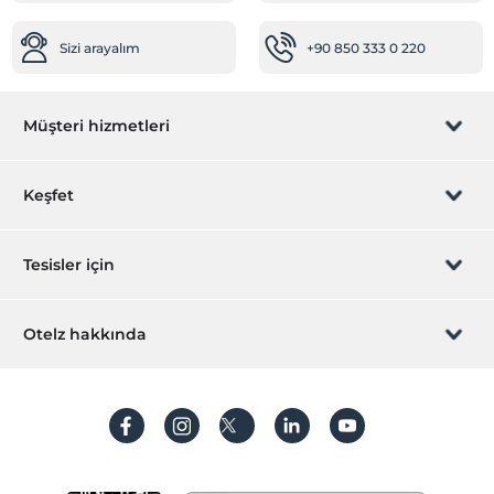
Sizi arayalım
+90 850 333 0 220
Müşteri hizmetleri
Rezervasyon yönet
Keşfet
Sizi arayalım
Hediye Kart
Tesisler için
İştirak olun
ZPara Nedir?
Hemen tesisinizi ekleyin
Otelz hakkında
İletişim
Üye girişi
Villa/Daire ekleyin
Hakkımızda
Sıkça sorulan sorular
Hesap oluştur
Sürdürülebilirlik
Kişisel Verilerin Korunması