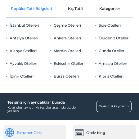
Popüler Tatil Bölgeleri
Kış Tatili
Kategoriler
P
İstanbul Otelleri
Çeşme Otelleri
Side Otelleri
Antalya Otelleri
Ankara Otelleri
Ölüdeniz Otelleri
Alanya Otelleri
Mardin Otelleri
Cunda Otelleri
Ayvalık Otelleri
Eskişehir Otelleri
Amasra Otelleri
İzmir Otelleri
Bursa Otelleri
Kıbrıs Otelleri
Tesisiniz için ayrıcalıklar burada
Tesisinizi kaydedin
Kayıt olun ayrıcalıklı tesisler arasında siz de
yer alın
Extranet Giriş
Otelz blog