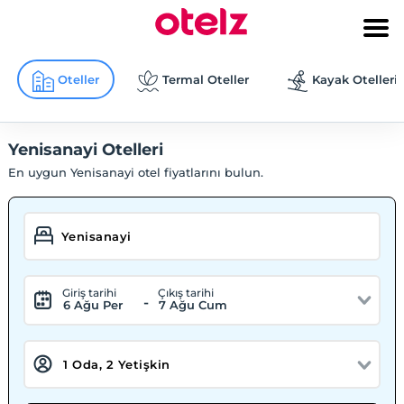
Oteller
Termal Oteller
Kayak Otelleri
Yenisanayi Otelleri
En uygun Yenisanayi otel fiyatlarını bulun.
Giriş tarihi
Çıkış tarihi
-
6 Ağu Per
7 Ağu Cum