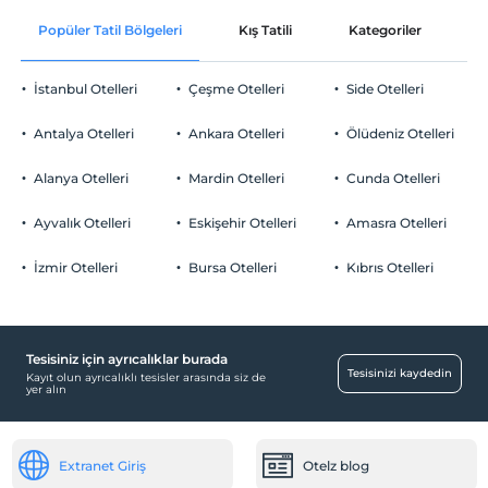
Popüler Tatil Bölgeleri
Kış Tatili
Kategoriler
P
İstanbul Otelleri
Çeşme Otelleri
Side Otelleri
Antalya Otelleri
Ankara Otelleri
Ölüdeniz Otelleri
Alanya Otelleri
Mardin Otelleri
Cunda Otelleri
Ayvalık Otelleri
Eskişehir Otelleri
Amasra Otelleri
İzmir Otelleri
Bursa Otelleri
Kıbrıs Otelleri
Tesisiniz için ayrıcalıklar burada
Tesisinizi kaydedin
Kayıt olun ayrıcalıklı tesisler arasında siz de
yer alın
Extranet Giriş
Otelz blog