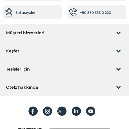
Sizi arayalım
+90 850 333 0 220
Müşteri hizmetleri
Rezervasyon yönet
Keşfet
Sizi arayalım
Hediye Kart
Tesisler için
İştirak olun
ZPara Nedir?
Hemen tesisinizi ekleyin
Otelz hakkında
İletişim
Üye girişi
Villa/Daire ekleyin
Hakkımızda
Sıkça sorulan sorular
Hesap oluştur
Sürdürülebilirlik
Kişisel Verilerin Korunması