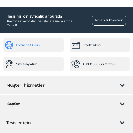
Tesisiniz için ayrıcalıklar burada
Tesisinizi kaydedin
Kayıt olun ayrıcalıklı tesisler arasında siz de
yer alın
Extranet Giriş
Otelz blog
Sizi arayalım
+90 850 333 0 220
Müşteri hizmetleri
Rezervasyon yönet
Keşfet
Sizi arayalım
Hediye Kart
Tesisler için
İştirak olun