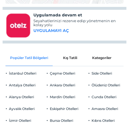
Uygulamada devam et
Seyahatlerinizi rezerve edip yönetmenin en
kolay yolu
UYGULAMAYI AÇ
Popüler Tatil Bölgeleri
Kış Tatili
Kategoriler
P
İstanbul Otelleri
Çeşme Otelleri
Side Otelleri
Antalya Otelleri
Ankara Otelleri
Ölüdeniz Otelleri
Alanya Otelleri
Mardin Otelleri
Cunda Otelleri
Ayvalık Otelleri
Eskişehir Otelleri
Amasra Otelleri
İzmir Otelleri
Bursa Otelleri
Kıbrıs Otelleri