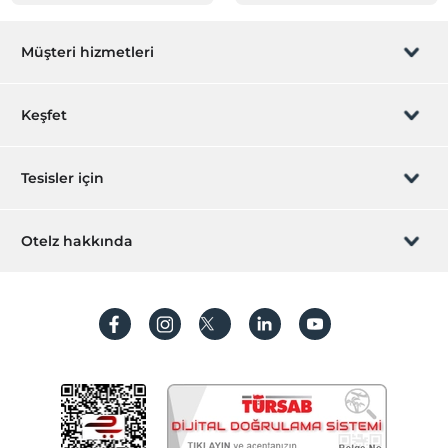
Müşteri hizmetleri
Rezervasyon yönet
Keşfet
Sizi arayalım
Hediye Kart
Tesisler için
İştirak olun
ZPara Nedir?
Hemen tesisinizi ekleyin
Otelz hakkında
İletişim
Üye girişi
Villa/Daire ekleyin
Hakkımızda
Sıkça sorulan sorular
Hesap oluştur
Sürdürülebilirlik
Kişisel Verilerin Korunması
Koşullar ve şartlar
İşlem rehberi