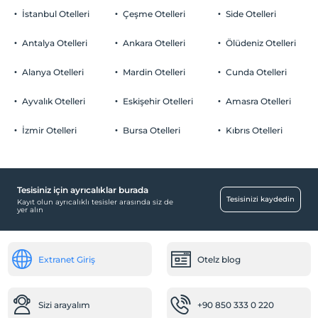
İstanbul Otelleri
Çeşme Otelleri
Side Otelleri
Antalya Otelleri
Ankara Otelleri
Ölüdeniz Otelleri
Alanya Otelleri
Mardin Otelleri
Cunda Otelleri
Ayvalık Otelleri
Eskişehir Otelleri
Amasra Otelleri
İzmir Otelleri
Bursa Otelleri
Kıbrıs Otelleri
Tesisiniz için ayrıcalıklar burada
Tesisinizi kaydedin
Kayıt olun ayrıcalıklı tesisler arasında siz de
yer alın
Extranet Giriş
Otelz blog
Sizi arayalım
+90 850 333 0 220