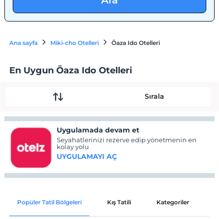
Ara
Ana sayfa
Miki-cho Otelleri
Ōaza Ido Otelleri
En Uygun Ōaza Ido Otelleri
Sırala
Uygulamada devam et
Seyahatlerinizi rezerve edip yönetmenin en
kolay yolu
UYGULAMAYI AÇ
Popüler Tatil Bölgeleri
Kış Tatili
Kategoriler
P