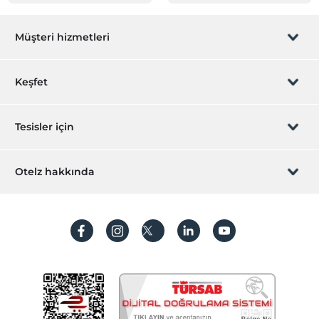
Müşteri hizmetleri
Rezervasyon yönet
Keşfet
Sizi arayalım
Hediye Kart
Tesisler için
İştirak olun
ZPara Nedir?
Hemen tesisinizi ekleyin
Otelz hakkında
İletişim
Üye girişi
Villa/Daire ekleyin
Hakkımızda
Sıkça sorulan sorular
Hesap oluştur
Sürdürülebilirlik
Kişisel Verilerin Korunması
Koşullar ve şartlar
İşlem rehberi