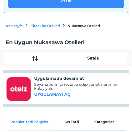
Ara
Ana sayfa
Kitaakita Otelleri
Nukasawa Otelleri
En Uygun Nukasawa Otelleri
Sırala
Uygulamada devam et
Seyahatlerinizi rezerve edip yönetmenin en
kolay yolu
UYGULAMAYI AÇ
Popüler Tatil Bölgeleri
Kış Tatili
Kategoriler
P