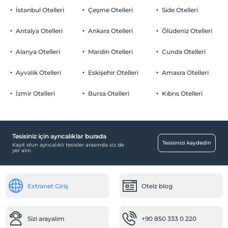
İstanbul Otelleri
Çeşme Otelleri
Side Otelleri
Antalya Otelleri
Ankara Otelleri
Ölüdeniz Otelleri
Alanya Otelleri
Mardin Otelleri
Cunda Otelleri
Ayvalık Otelleri
Eskişehir Otelleri
Amasra Otelleri
İzmir Otelleri
Bursa Otelleri
Kıbrıs Otelleri
Tesisiniz için ayrıcalıklar burada
Tesisinizi kaydedin
Kayıt olun ayrıcalıklı tesisler arasında siz de
yer alın
Extranet Giriş
Otelz blog
Sizi arayalım
+90 850 333 0 220