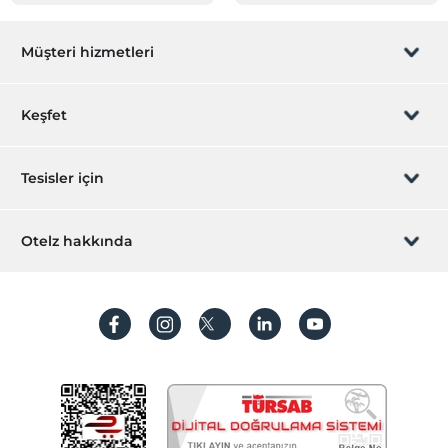
Müşteri hizmetleri
Rezervasyon yönet
Keşfet
Sizi arayalım
Hediye Kart
Tesisler için
İştirak olun
ZPara Nedir?
Hemen tesisinizi ekleyin
Otelz hakkında
İletişim
Üye girişi
Villa/Daire ekleyin
Hakkımızda
Sıkça sorulan sorular
Hesap oluştur
Sürdürülebilirlik
Kişisel Verilerin Korunması
Koşullar ve şartlar
İşlem rehberi