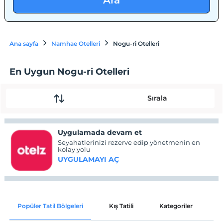
Ara
Ana sayfa
Namhae Otelleri
Nogu-ri Otelleri
En Uygun Nogu-ri Otelleri
Sırala
Uygulamada devam et
Seyahatlerinizi rezerve edip yönetmenin en
kolay yolu
UYGULAMAYI AÇ
Popüler Tatil Bölgeleri
Kış Tatili
Kategoriler
P