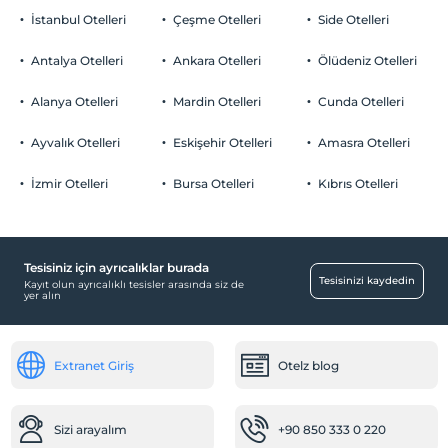
İstanbul Otelleri
Çeşme Otelleri
Side Otelleri
Antalya Otelleri
Ankara Otelleri
Ölüdeniz Otelleri
Alanya Otelleri
Mardin Otelleri
Cunda Otelleri
Ayvalık Otelleri
Eskişehir Otelleri
Amasra Otelleri
İzmir Otelleri
Bursa Otelleri
Kıbrıs Otelleri
Tesisiniz için ayrıcalıklar burada
Tesisinizi kaydedin
Kayıt olun ayrıcalıklı tesisler arasında siz de
yer alın
Extranet Giriş
Otelz blog
Sizi arayalım
+90 850 333 0 220