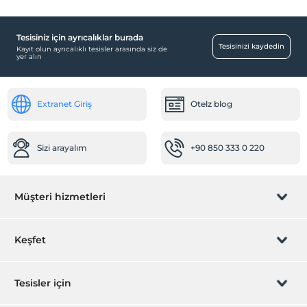
Tesisiniz için ayrıcalıklar burada
Tesisinizi kaydedin
Kayıt olun ayrıcalıklı tesisler arasında siz de
yer alın
Extranet Giriş
Otelz blog
Sizi arayalım
+90 850 333 0 220
Müşteri hizmetleri
Rezervasyon yönet
Keşfet
Sizi arayalım
Hediye Kart
Tesisler için
İştirak olun