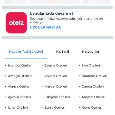
Uygulamada devam et
Seyahatlerinizi rezerve edip yönetmenin en
kolay yolu
UYGULAMAYI AÇ
Popüler Tatil Bölgeleri
Kış Tatili
Kategoriler
P
İstanbul Otelleri
Çeşme Otelleri
Side Otelleri
Antalya Otelleri
Ankara Otelleri
Ölüdeniz Otelleri
Alanya Otelleri
Mardin Otelleri
Cunda Otelleri
Ayvalık Otelleri
Eskişehir Otelleri
Amasra Otelleri
İzmir Otelleri
Bursa Otelleri
Kıbrıs Otelleri