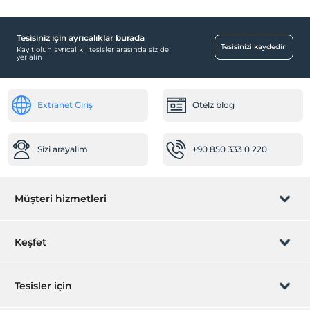
Tesisiniz için ayrıcalıklar burada
Tesisinizi kaydedin
Kayıt olun ayrıcalıklı tesisler arasında siz de
yer alın
Extranet Giriş
Otelz blog
Sizi arayalım
+90 850 333 0 220
Müşteri hizmetleri
Rezervasyon yönet
Keşfet
Sizi arayalım
Hediye Kart
Tesisler için
İştirak olun