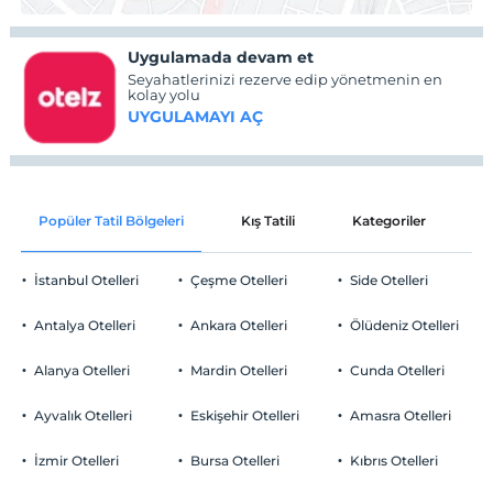
Uygulamada devam et
Seyahatlerinizi rezerve edip yönetmenin en
kolay yolu
UYGULAMAYI AÇ
Popüler Tatil Bölgeleri
Kış Tatili
Kategoriler
P
İstanbul Otelleri
Çeşme Otelleri
Side Otelleri
Antalya Otelleri
Ankara Otelleri
Ölüdeniz Otelleri
Alanya Otelleri
Mardin Otelleri
Cunda Otelleri
Ayvalık Otelleri
Eskişehir Otelleri
Amasra Otelleri
İzmir Otelleri
Bursa Otelleri
Kıbrıs Otelleri