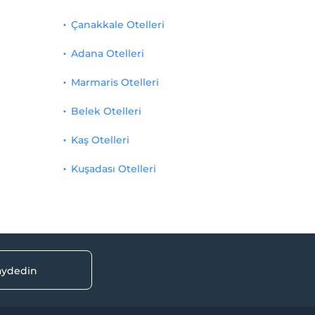
Çanakkale Otelleri
Adana Otelleri
Marmaris Otelleri
Belek Otelleri
Kaş Otelleri
Kuşadası Otelleri
kaydedin