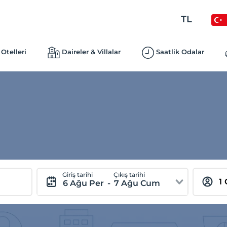
TL
Otelleri
Daireler & Villalar
Saatlik Odalar
Giriş tarihi
Çıkış tarihi
6 Ağu Per
-
7 Ağu Cum