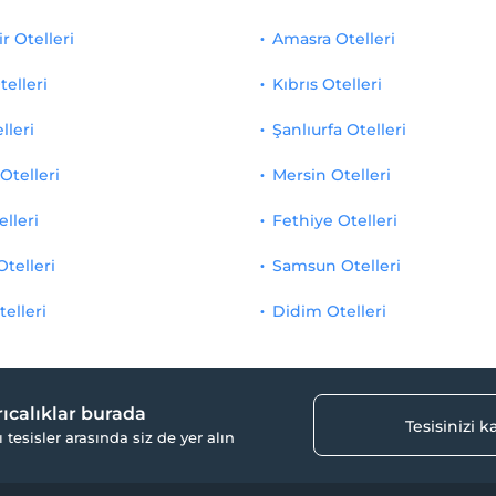
r Otelleri
Amasra Otelleri
telleri
Kıbrıs Otelleri
lleri
Şanlıurfa Otelleri
Otelleri
Mersin Otelleri
elleri
Fethiye Otelleri
Otelleri
Samsun Otelleri
telleri
Didim Otelleri
yrıcalıklar burada
Tesisinizi 
ı tesisler arasında siz de yer alın