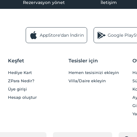
Rezervasyon yönet
İletişim
AppStore'dan İndirin
Google PlaySt
Keşfet
Tesisler için
O
Hediye Kart
Hemen tesisinizi ekleyin
H
ZPara Nedir?
Villa/Daire ekleyin
Sü
Üye girişi
Ko
Hesap oluştur
Ay
Gi
Ya