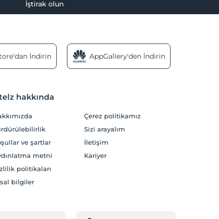
İştirak olun
ore'dan İndirin
AppGallery'den İndirin
telz hakkında
akkımızda
Çerez politikamız
rdürülebilirlik
Sizi arayalım
şullar ve şartlar
İletişim
dınlatma metni
Kariyer
zlilik politikaları
sal bilgiler