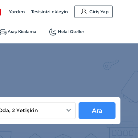
Yardım
Tesisinizi ekleyin
Giriş Yap
Araç Kiralama
Helal Oteller
Ara