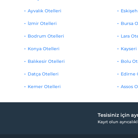
Ayvalık Otelleri
Eskişehi
İzmir Otelleri
Bursa O
Bodrum Otelleri
Lara Ote
Konya Otelleri
Kayseri 
Balıkesir Otelleri
Bolu Ot
Datça Otelleri
Edirne 
Kemer Otelleri
Assos O
Tesisiniz için a
Kayıt olun ayrıcalıkl