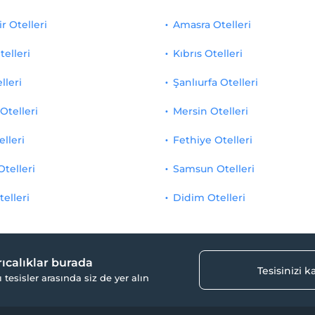
r Otelleri
Amasra Otelleri
telleri
Kıbrıs Otelleri
lleri
Şanlıurfa Otelleri
Otelleri
Mersin Otelleri
elleri
Fethiye Otelleri
Otelleri
Samsun Otelleri
telleri
Didim Otelleri
yrıcalıklar burada
Tesisinizi 
ı tesisler arasında siz de yer alın