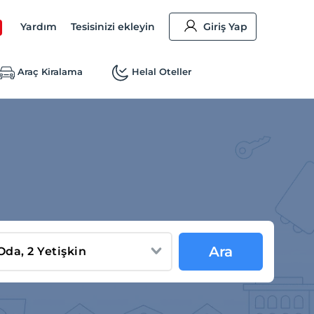
Yardım
Tesisinizi ekleyin
Giriş Yap
Araç Kiralama
Helal Oteller
Ara