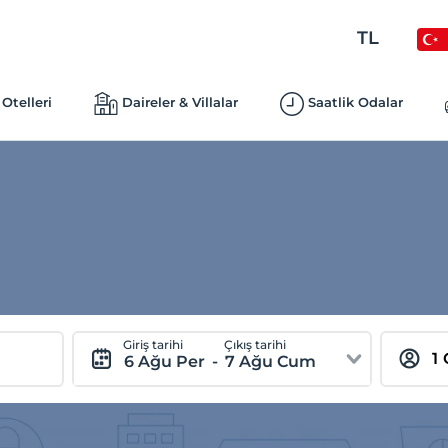
TL
Otelleri
Daireler & Villalar
Saatlik Odalar
Giriş tarihi
Çıkış tarihi
6 Ağu Per
-
7 Ağu Cum