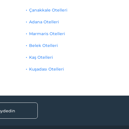
Çanakkale Otelleri
Adana Otelleri
Marmaris Otelleri
Belek Otelleri
Kaş Otelleri
Kuşadası Otelleri
kaydedin