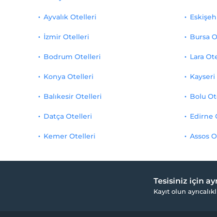
Ayvalık Otelleri
Eskişehi
İzmir Otelleri
Bursa O
Bodrum Otelleri
Lara Ote
Konya Otelleri
Kayseri 
Balıkesir Otelleri
Bolu Ot
Datça Otelleri
Edirne 
Kemer Otelleri
Assos O
Tesisiniz için a
Kayıt olun ayrıcalıkl