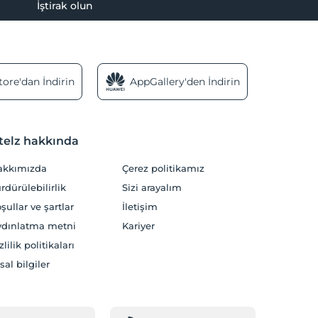
İştirak olun
ore'dan İndirin
AppGallery'den İndirin
telz hakkında
akkımızda
Çerez politikamız
rdürülebilirlik
Sizi arayalım
şullar ve şartlar
İletişim
dınlatma metni
Kariyer
zlilik politikaları
sal bilgiler