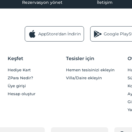
Rezervasyon yönet
İletişim
AppStore'dan İndirin
Google PlaySt
Keşfet
Tesisler için
O
Hediye Kart
Hemen tesisinizi ekleyin
H
ZPara Nedir?
Villa/Daire ekleyin
Sü
Üye girişi
Ko
Hesap oluştur
Ay
Gi
Ya