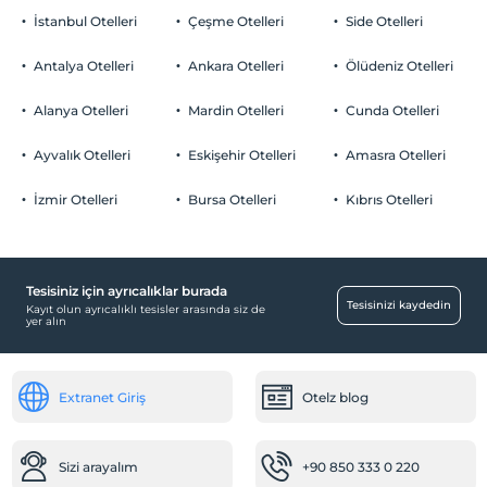
İstanbul Otelleri
Çeşme Otelleri
Side Otelleri
Antalya Otelleri
Ankara Otelleri
Ölüdeniz Otelleri
Alanya Otelleri
Mardin Otelleri
Cunda Otelleri
Ayvalık Otelleri
Eskişehir Otelleri
Amasra Otelleri
İzmir Otelleri
Bursa Otelleri
Kıbrıs Otelleri
Tesisiniz için ayrıcalıklar burada
Tesisinizi kaydedin
Kayıt olun ayrıcalıklı tesisler arasında siz de
yer alın
Extranet Giriş
Otelz blog
Sizi arayalım
+90 850 333 0 220