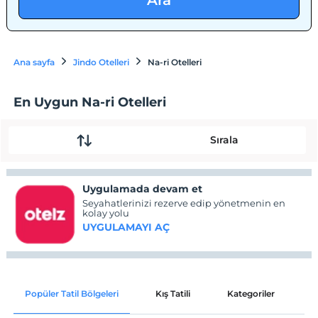
Ara
Ana sayfa
Jindo Otelleri
Na-ri Otelleri
En Uygun Na-ri Otelleri
Sırala
Uygulamada devam et
Seyahatlerinizi rezerve edip yönetmenin en
kolay yolu
UYGULAMAYI AÇ
Popüler Tatil Bölgeleri
Kış Tatili
Kategoriler
P