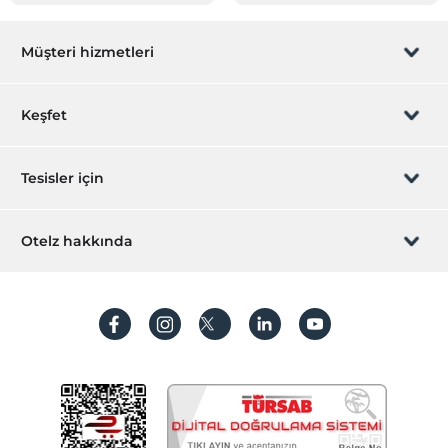
Müşteri hizmetleri
Rezervasyon yönet
Keşfet
Sizi arayalım
Hediye Kart
Tesisler için
İştirak olun
ZPara Nedir?
Hemen tesisinizi ekleyin
Otelz hakkında
İletişim
Üye girişi
Villa/Daire ekleyin
Hakkımızda
Sıkça sorulan sorular
Hesap oluştur
Sürdürülebilirlik
Kişisel Verilerin Korunması
Koşullar ve şartlar
İşlem rehberi