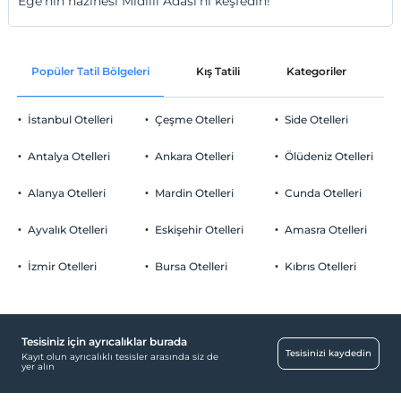
Ege'nin hazinesi Midilli Adası'nı keşfedin!
Popüler Tatil Bölgeleri
Kış Tatili
Kategoriler
P
İstanbul Otelleri
Çeşme Otelleri
Side Otelleri
Antalya Otelleri
Ankara Otelleri
Ölüdeniz Otelleri
Alanya Otelleri
Mardin Otelleri
Cunda Otelleri
Ayvalık Otelleri
Eskişehir Otelleri
Amasra Otelleri
İzmir Otelleri
Bursa Otelleri
Kıbrıs Otelleri
Tesisiniz için ayrıcalıklar burada
Tesisinizi kaydedin
Kayıt olun ayrıcalıklı tesisler arasında siz de
yer alın