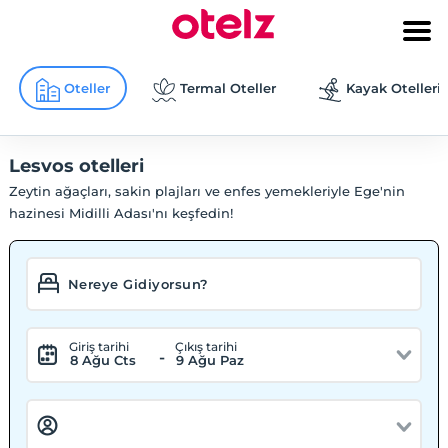
Oteller
Termal Oteller
Kayak Otelleri
Lesvos otelleri
Zeytin ağaçları, sakin plajları ve enfes yemekleriyle Ege'nin
hazinesi Midilli Adası'nı keşfedin!
Giriş tarihi
Çıkış tarihi
-
8 Ağu Cts
9 Ağu Paz