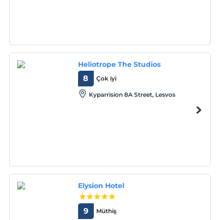
Heliotrope The Studios
8
Çok iyi
Kyparrision 8A Street, Lesvos
Elysion Hotel
9
Müthiş