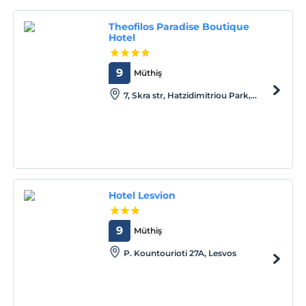
Theofilos Paradise Boutique
Hotel
9
Müthiş
7, Skra str, Hatzidimitriou Park,
Lesvos
Hotel Lesvion
9
Müthiş
P. Kountourioti 27A, Lesvos