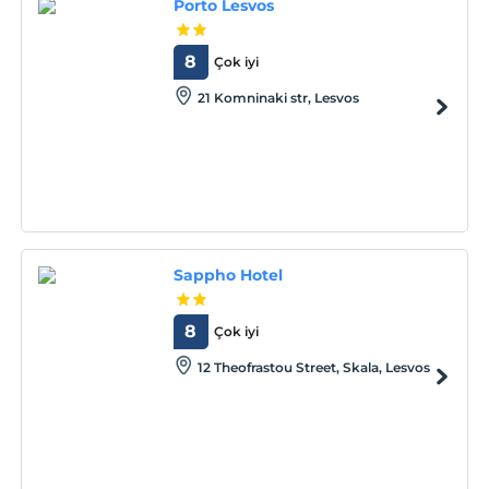
Porto Lesvos
8
Çok iyi
21 Komninaki str, Lesvos
Sappho Hotel
8
Çok iyi
12 Theofrastou Street, Skala, Lesvos