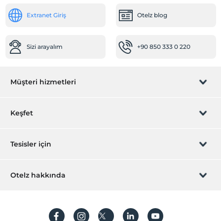
Extranet Giriş
Otelz blog
Sizi arayalım
+90 850 333 0 220
Müşteri hizmetleri
Rezervasyon yönet
Keşfet
Sizi arayalım
Hediye Kart
Tesisler için
İştirak olun
ZPara Nedir?
Hemen tesisinizi ekleyin
Otelz hakkında
İletişim
Üye girişi
Villa/Daire ekleyin
Hakkımızda
Sıkça sorulan sorular
Hesap oluştur