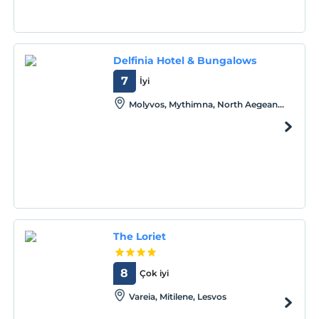
Delfinia Hotel & Bungalows
7
İyi
Molyvos, Mythimna, North Aegean
Islands, Lesvos
The Loriet
8
Çok iyi
Vareia, Mitilene, Lesvos