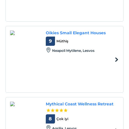
Oikies Small Elegant Houses
9
Müthiş
Neapoli Mytilene, Lesvos
Mythical Coast Wellness Retreat
8
Çok iyi
Agrilia, Lesvos