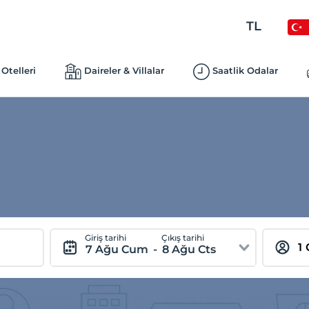
TL
Otelleri
Daireler & Villalar
Saatlik Odalar
Giriş tarihi
Çıkış tarihi
7 Ağu Cum
-
8 Ağu Cts