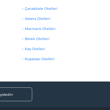
Çanakkale Otelleri
Adana Otelleri
Marmaris Otelleri
Belek Otelleri
Kaş Otelleri
Kuşadası Otelleri
kaydedin