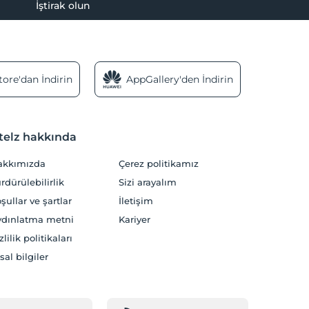
İştirak olun
ore'dan İndirin
AppGallery'den İndirin
telz hakkında
akkımızda
Çerez politikamız
rdürülebilirlik
Sizi arayalım
şullar ve şartlar
İletişim
dınlatma metni
Kariyer
zlilik politikaları
sal bilgiler