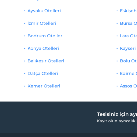
Ayvalık Otelleri
Eskişehi
İzmir Otelleri
Bursa O
Bodrum Otelleri
Lara Ote
Konya Otelleri
Kayseri 
Balıkesir Otelleri
Bolu Ot
Datça Otelleri
Edirne 
Kemer Otelleri
Assos O
Tesisiniz için a
Kayıt olun ayrıcalıkl