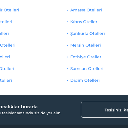
r Otelleri
Amasra Otelleri
telleri
Kıbrıs Otelleri
lleri
Şanlıurfa Otelleri
Otelleri
Mersin Otelleri
elleri
Fethiye Otelleri
Otelleri
Samsun Otelleri
telleri
Didim Otelleri
yrıcalıklar burada
Tesisinizi 
ı tesisler arasında siz de yer alın