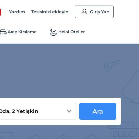
Yardım
Tesisinizi ekleyin
Giriş Yap
Araç Kiralama
Helal Oteller
Ara