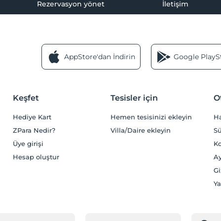
Rezervasyon yönet
İletişim
AppStore'dan İndirin
Google PlaySt
Keşfet
Tesisler için
O
Hediye Kart
Hemen tesisinizi ekleyin
H
ZPara Nedir?
Villa/Daire ekleyin
Sü
Üye girişi
Ko
Hesap oluştur
Ay
Gi
Ya