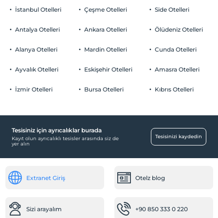
İstanbul Otelleri
Çeşme Otelleri
Side Otelleri
Antalya Otelleri
Ankara Otelleri
Ölüdeniz Otelleri
Alanya Otelleri
Mardin Otelleri
Cunda Otelleri
Ayvalık Otelleri
Eskişehir Otelleri
Amasra Otelleri
İzmir Otelleri
Bursa Otelleri
Kıbrıs Otelleri
Tesisiniz için ayrıcalıklar burada
Tesisinizi kaydedin
Kayıt olun ayrıcalıklı tesisler arasında siz de
yer alın
Extranet Giriş
Otelz blog
Sizi arayalım
+90 850 333 0 220