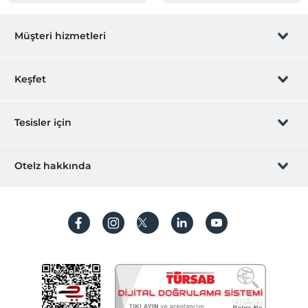
Müşteri hizmetleri
Rezervasyon yönet
Keşfet
Sizi arayalım
Hediye Kart
Tesisler için
İştirak olun
ZPara Nedir?
Hemen tesisinizi ekleyin
Otelz hakkında
İletişim
Üye girişi
Villa/Daire ekleyin
Hakkımızda
Sıkça sorulan sorular
Hesap oluştur
Sürdürülebilirlik
Kişisel Verilerin Korunması
Koşullar ve şartlar
İşlem rehberi