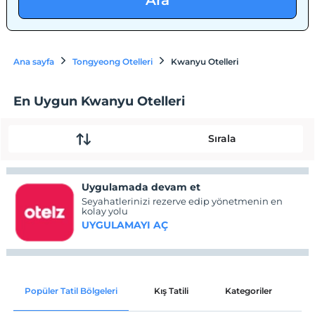
Ara
Ana sayfa
Tongyeong Otelleri
Kwanyu Otelleri
En Uygun Kwanyu Otelleri
Sırala
Uygulamada devam et
Seyahatlerinizi rezerve edip yönetmenin en
kolay yolu
UYGULAMAYI AÇ
Popüler Tatil Bölgeleri
Kış Tatili
Kategoriler
P