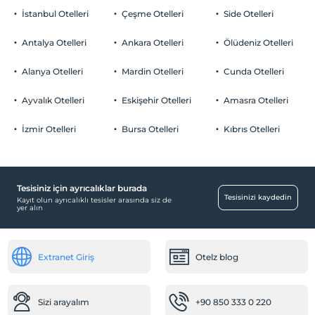
İstanbul Otelleri
Çeşme Otelleri
Side Otelleri
Antalya Otelleri
Ankara Otelleri
Ölüdeniz Otelleri
Alanya Otelleri
Mardin Otelleri
Cunda Otelleri
Ayvalık Otelleri
Eskişehir Otelleri
Amasra Otelleri
İzmir Otelleri
Bursa Otelleri
Kıbrıs Otelleri
Tesisiniz için ayrıcalıklar burada
Tesisinizi kaydedin
Kayıt olun ayrıcalıklı tesisler arasında siz de
yer alın
Extranet Giriş
Otelz blog
Sizi arayalım
+90 850 333 0 220