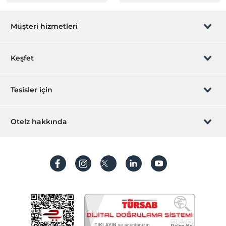
Müşteri hizmetleri
Rezervasyon yönet
Keşfet
Sizi arayalım
Hediye Kart
Tesisler için
İştirak olun
ZPara Nedir?
Hemen tesisinizi ekleyin
Otelz hakkında
İletişim
Üye girişi
Villa/Daire ekleyin
Hakkımızda
Sıkça sorulan sorular
Hesap oluştur
Sürdürülebilirlik
Kişisel Verilerin Korunması
Koşullar ve şartlar
İşlem rehberi