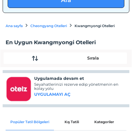
Ara
Ana sayfa
Cheongyang Otelleri
Kwangmyongi Otelleri
En Uygun Kwangmyongi Otelleri
Sırala
Uygulamada devam et
Seyahatlerinizi rezerve edip yönetmenin en
kolay yolu
UYGULAMAYI AÇ
Popüler Tatil Bölgeleri
Kış Tatili
Kategoriler
P