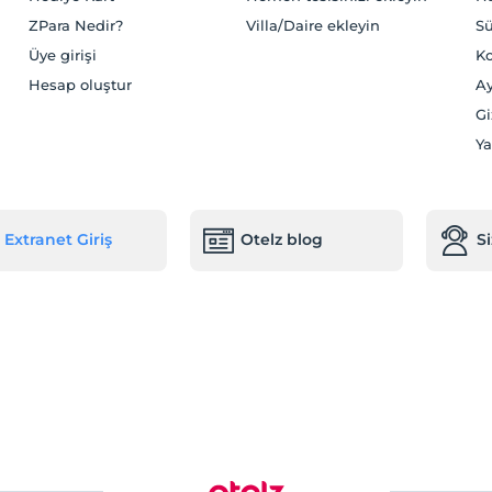
ZPara Nedir?
Villa/Daire ekleyin
Sü
Üye girişi
Ko
Hesap oluştur
Ay
Gi
Ya
Extranet Giriş
Otelz blog
S