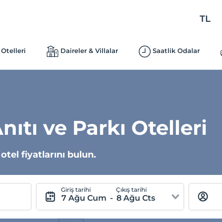
TL
Otelleri
Daireler & Villalar
Saatlik Odalar
ıtı ve Parkı Otelleri
tel fiyatlarını bulun.
Giriş tarihi
Çıkış tarihi
7 Ağu Cum
-
8 Ağu Cts