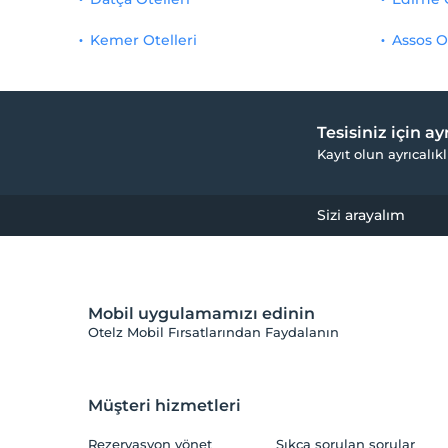
Kemer Otelleri
Assos O
Tesisiniz için a
Kayıt olun ayrıcalıkl
Sizi arayalım
Mobil uygulamamızı edinin
Otelz Mobil Fırsatlarından Faydalanın
Müşteri hizmetleri
Rezervasyon yönet
Sıkça sorulan sorular