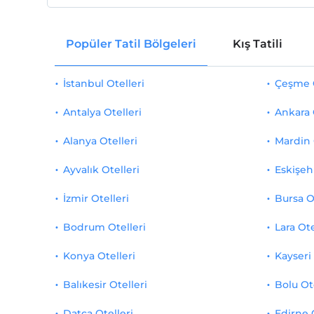
Popüler Tatil Bölgeleri
Kış Tatili
İstanbul Otelleri
Çeşme O
Antalya Otelleri
Ankara 
Alanya Otelleri
Mardin 
Ayvalık Otelleri
Eskişehi
İzmir Otelleri
Bursa O
Bodrum Otelleri
Lara Ote
Konya Otelleri
Kayseri 
Balıkesir Otelleri
Bolu Ot
Datça Otelleri
Edirne 