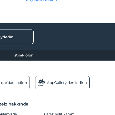
kaydedin
İştirak olun
ore'dan İndirin
AppGallery'den İndirin
telz hakkında
akkımızda
Çerez politikamız