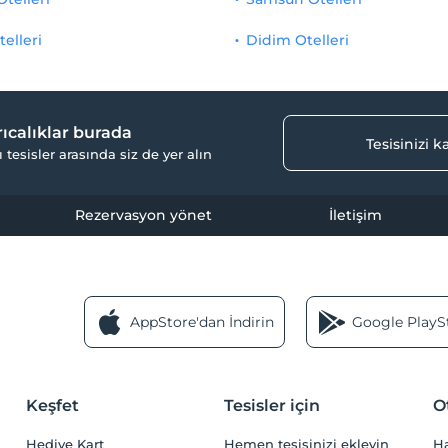
telleri
Didim Otelleri
yrıcalıklar burada
Tesisinizi 
ı tesisler arasında siz de yer alın
Rezervasyon yönet
İletişim
AppStore'dan İndirin
Google PlaySt
Keşfet
Tesisler için
O
Hediye Kart
Hemen tesisinizi ekleyin
H