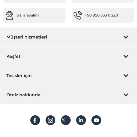
Sizi arayalım
+90 850 333 0 220
Müşteri hizmetleri
Rezervasyon yönet
Keşfet
Sizi arayalım
Hediye Kart
Tesisler için
İştirak olun
ZPara Nedir?
Hemen tesisinizi ekleyin
Otelz hakkında
İletişim
Üye girişi
Villa/Daire ekleyin
Hakkımızda
Sıkça sorulan sorular
Hesap oluştur
Sürdürülebilirlik
Kişisel Verilerin Korunması