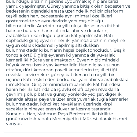
bulunduğu arazinin şekline uydurmak için planı biraz
yamuk yapılmıştır. Güney yanında bitişik olan bedesten ve
bedestenin dışındaki arasta üzerinde ikinci bir platform
teşkil eden han, bedestenle aynı mimari özellikleri
göstermekte ve aynı devirde yapılmış olduğu
bilinmektedir. Arazinin meyilli oluşu ile, aslında iki kat
halinde bulunan hanın altında, ahır ve depoların,
arabalıkların konduğu üçüncü kat yapılmıştır. Batı
cephedeki giriş eyvanın her iki yanında arazinin meyline
uygun olarak kademeli yapılmış altı dükkan
bulunmaktadır ki bunların hepsi beşik tonozludur. Beşik
tonozla örtülü giriş eyvanın iki yanında da yuvarlak
kemerli iki hücre yer almaktadır. Eyvanın bitimindeki
büyük kapısı basık yay kemerlidir. Hanın iç avlusunun
etrafını, dört kenardan payeli kemerlerin teşkil ettiği
revaklar çevirmekte; güney batı kenarda meyilli bir
üçüncü katı teşkil eden bodruma, yani ahır ve arabalıklara
inmektedir. Giriş zemininden itibaren iki kat halindeki
hanın her iki katında da iç avlu etrafı payeli revaklarla
çevrilmiş olup batı ve güney yönlerde yedişer, diğer iki
kenarda altışar paye ve üzerlerde yuvarlak tuğla kemerler
bulunmaktadır. İkinci kat revakların üzerinde kirpi
saçaklarla nihayetlenen duvarlar kesme taştandır.
Kurşunlu Han, Mahmud Paşa Bedesteni ile birlikte
günümüzde Anadolu Medeniyetleri Müzesi olarak hizmet
veriyor.