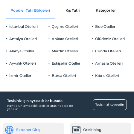
Popüler Tatil Bölgeleri
Kış Tatili
Kategoriler
P
İstanbul Otelleri
Çeşme Otelleri
Side Otelleri
Antalya Otelleri
Ankara Otelleri
Ölüdeniz Otelleri
Alanya Otelleri
Mardin Otelleri
Cunda Otelleri
Ayvalık Otelleri
Eskişehir Otelleri
Amasra Otelleri
İzmir Otelleri
Bursa Otelleri
Kıbrıs Otelleri
Tesisiniz için ayrıcalıklar burada
Tesisinizi kaydedin
Kayıt olun ayrıcalıklı tesisler arasında siz de
yer alın
Extranet Giriş
Otelz blog