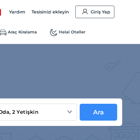
Yardım
Tesisinizi ekleyin
Giriş Yap
Araç Kiralama
Helal Oteller
Ara