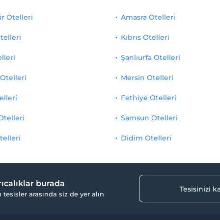
r Otelleri
Amasra Otelleri
telleri
Kıbrıs Otelleri
lleri
Şanlıurfa Otelleri
Otelleri
Mersin Otelleri
elleri
Fethiye Otelleri
Otelleri
Samsun Otelleri
telleri
Didim Otelleri
yrıcalıklar burada
Tesisinizi 
ı tesisler arasında siz de yer alın