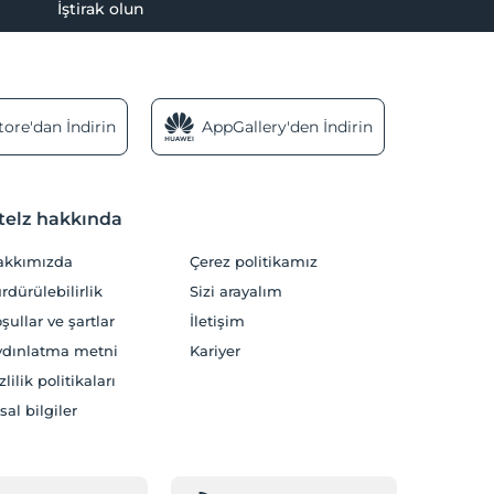
İştirak olun
ore'dan İndirin
AppGallery'den İndirin
telz hakkında
akkımızda
Çerez politikamız
rdürülebilirlik
Sizi arayalım
şullar ve şartlar
İletişim
dınlatma metni
Kariyer
zlilik politikaları
sal bilgiler