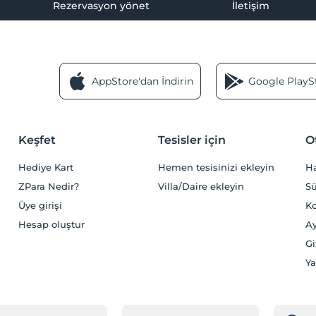
Rezervasyon yönet
İletişim
AppStore'dan İndirin
Google PlaySt
Keşfet
Tesisler için
O
Hediye Kart
Hemen tesisinizi ekleyin
H
ZPara Nedir?
Villa/Daire ekleyin
Sü
Üye girişi
Ko
Hesap oluştur
Ay
Gi
Ya