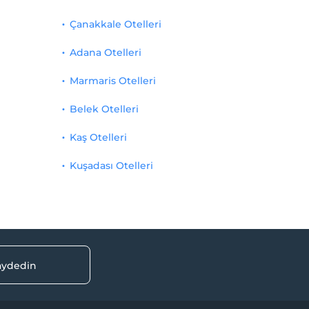
Çanakkale Otelleri
Adana Otelleri
Marmaris Otelleri
Belek Otelleri
Kaş Otelleri
Kuşadası Otelleri
kaydedin