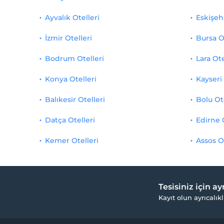
Ayvalık Otelleri
Eskişehi
İzmir Otelleri
Bursa O
Bodrum Otelleri
Lara Ote
Konya Otelleri
Kayseri 
Balıkesir Otelleri
Bolu Ot
Datça Otelleri
Edirne 
Kemer Otelleri
Assos O
Tesisiniz için a
Kayıt olun ayrıcalıkl