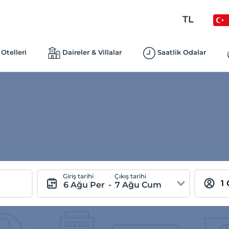
TL
Otelleri
Daireler & Villalar
Saatlik Odalar
Giriş tarihi
Çıkış tarihi
6 Ağu Per
-
7 Ağu Cum