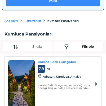
Ara
Ana sayfa
Pansiyonlar
Kumluca Pansiyonları
Kumluca Pansiyonları
Sırala
Filtrele
Karaöz Safir Bungalov
7.9
İyi
Adrasan, Kumluca, Antalya
Karaöz Safir Bungalov, sadece ağustos
böceği, kuş ve dalga sesleri eşliğinde
uykuya dalacağınız, bol oksijenli, arkası
orman yan tarafı deniz olan bir konumda
bulunmaktadır. Bungalovlarımızda, ses ve
ısı yalıtımı mevcuttur.