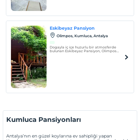
Eskibeyaz Pansiyon
Olimpos, Kumluca, Antalya
Dogayla iç içe huzurlu bir atmosferde
bulunan Eskibeyaz Pansiyon, Olimpos
mevkisinde yer almaktadir. Portakal
bahçeleri arasindaki sevimli agaç
evlerinde misafirlerini agirlayan tesis, leziz
mutfagi, otoparki ve çamasirhanesi ile
hizmet veriyor.
Kumluca Pansiyonları
Antalya
’nın en güzel koylarına ev sahipliği yapan