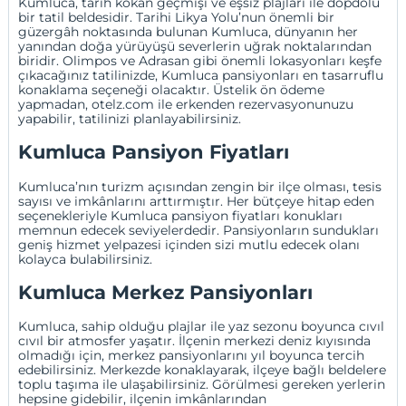
Kumluca, tarih kokan geçmişi ve eşsiz plajları ile dopdolu
bir tatil beldesidir. Tarihi Likya Yolu’nun önemli bir
güzergâh noktasında bulunan Kumluca, dünyanın her
yanından doğa yürüyüşü severlerin uğrak noktalarından
biridir.
Olimpos
ve
Adrasan
gibi önemli lokasyonları keşfe
çıkacağınız tatilinizde, Kumluca pansiyonları en tasarruflu
konaklama seçeneği olacaktır. Üstelik ön ödeme
yapmadan, otelz.com ile erkenden rezervasyonunuzu
yapabilir, tatilinizi planlayabilirsiniz.
Kumluca Pansiyon Fiyatları
Kumluca’nın turizm açısından zengin bir ilçe olması, tesis
sayısı ve imkânlarını arttırmıştır. Her bütçeye hitap eden
seçenekleriyle Kumluca pansiyon fiyatları konukları
memnun edecek seviyelerdedir. Pansiyonların sundukları
geniş hizmet yelpazesi içinden sizi mutlu edecek olanı
kolayca bulabilirsiniz.
Kumluca Merkez Pansiyonları
Kumluca, sahip olduğu plajlar ile yaz sezonu boyunca cıvıl
cıvıl bir atmosfer yaşatır. İlçenin merkezi deniz kıyısında
olmadığı için, merkez pansiyonlarını yıl boyunca tercih
edebilirsiniz. Merkezde konaklayarak, ilçeye bağlı beldelere
toplu taşıma ile ulaşabilirsiniz. Görülmesi gereken yerlerin
hepsine gidebilir, ilçenin imkânlarından