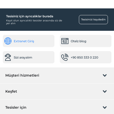
Tesisiniz için ayrıcalıklar burada
Tesisinizi kaydedin
Kayıt olun ayrıcalıklı tesisler arasında siz de
yer alın
Extranet Giriş
Otelz blog
Sizi arayalım
+90 850 333 0 220
Müşteri hizmetleri
Rezervasyon yönet
Keşfet
Sizi arayalım
Hediye Kart
Tesisler için