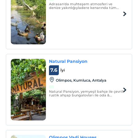
Adrasan'da muhteşem atmosferi ve
denize yakınlığıyladere kenarında tüm
balkonları direk nehre bakan tek oteldir.
Adrasan'da kalınacak en huzurlu yer ve
Adrasan'da yemek yenilecek en iyi
restaurant.
Natural Pansiyon
7.6
İyi
Olimpos, Kumluca, Antalya
Natural Pansiyon, yemyeşil bahçe ile çevrili
rustik ahşap bungalovları ile oda &
kahvaltı konseptinde misafirlerine keyifli
bir tatil sunmaktadır. Tesiste, restoran,
ücretli transfer hizmeti ve bahçe
bulunmaktadır.
Olimpos Vadi Houses