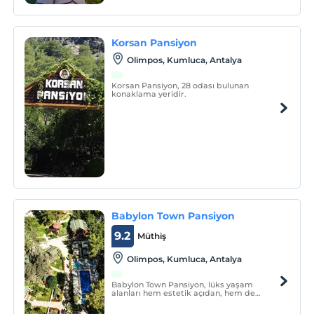
Korsan Pansiyon
Olimpos, Kumluca, Antalya
Korsan Pansiyon, 28 odası bulunan
konaklama yeridir.
Babylon Town Pansiyon
9.2
Müthiş
Olimpos, Kumluca, Antalya
Babylon Town Pansiyon, lüks yaşam
alanları hem estetik açıdan, hem de
sundukları konfor ve imkanlarla standart
otel odalarının çok ötesine geçen bir üst