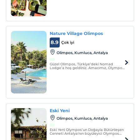
düzey konaklama deneyimi vadediyor.
Nature Village Olimpos
8.9
Çok iyi
Olimpos, Kumluca, Antalya
Güzel Olimpos, Türkiye’deki Nomad
Lodge’a hoş geldiniz. Amacımız, Olympos
ve Çıralı’nın bilinen büyülü cazibesine
erişmenizi sağlamaktır… Ama ekstra bir
doğal zarafet, lüks ve şıklık dokunuşuyla.
Eski Yeni
Olimpos, Kumluca, Antalya
Eski Yeni Olympos’un Doğayla Bütünleşen
Cenneti Antalya'nın büyüleyici Olympos
bölgesinde yer alan Eski Yeni, doğanın