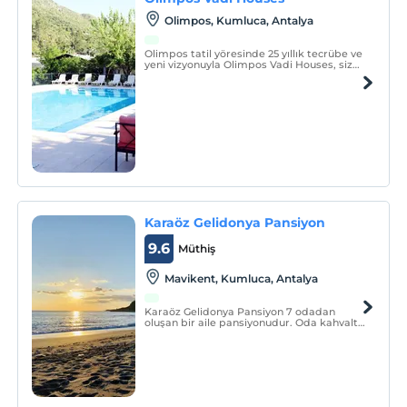
Olimpos, Kumluca, Antalya
Olimpos tatil yöresinde 25 yıllık tecrübe ve
yeni vizyonuyla Olimpos Vadi Houses, siz
değerli tatilci dostlarına en iyi hizmeti
vermeyi ilke edindi.
Karaöz Gelidonya Pansiyon
9.6
Müthiş
Mavikent, Kumluca, Antalya
Karaöz Gelidonya Pansiyon 7 odadan
oluşan bir aile pansiyonudur. Oda kahvaltı
veya sadece oda konseptinde hizmet
vermektedir.