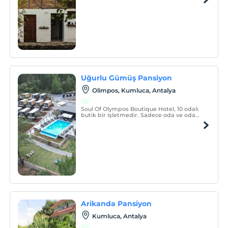
kucaklayıcı güzelliğiyle huzuru bir araya
getiren eşsiz bir mekandır.
Uğurlu Gümüş Pansiyon
Olimpos, Kumluca, Antalya
Soul Of Olympos Boutique Hotel, 10 odalı
butik bir işletmedir. Sadece oda ve oda
kahvaltı konseptinde hizmet vermektedir.
Arikanda Pansiyon
Kumluca, Antalya