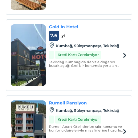
Gold in Hotel
7.6
İyi
Kumbağ, Süleymanpaşa, Tekirdağ
Kredi Kartı Gerekmiyor
Tekirdağ Kumbağ'da denizle doğanın
kucaklaştığı özel bir konumda yer alan
Gold in Hotel, misafirlerine konforlu ve
keyifli bir konaklama deneyimi sunuyor.
Modern tasarımı ve samimi ortamıyla her
adımda kendinizi evinizde
hissedeceksiniz.
Rumeli Pansiyon
Kumbağ, Süleymanpaşa, Tekirdağ
Kredi Kartı Gerekmiyor
Rumeli Apart Otel, denize sıfır konumu ve
konforlu daireleriyle misafirlerine huzurlu
bir konaklama sunar.