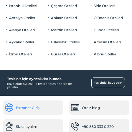
İstanbul Otelleri
Çeşme Otelleri
Side Otelleri
Antalya Otelleri
Ankara Otelleri
Ölüdeniz Otelleri
Alanya Otelleri
Mardin Otelleri
Cunda Otelleri
Ayvalık Otelleri
Eskişehir Otelleri
Amasra Otelleri
İzmir Otelleri
Bursa Otelleri
Kıbrıs Otelleri
Tesisiniz için ayrıcalıklar burada
Tesisinizi kaydedin
Kayıt olun ayrıcalıklı tesisler arasında siz de
yer alın
Extranet Giriş
Otelz blog
Sizi arayalım
+90 850 333 0 220