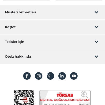
Müşteri hizmetleri
Rezervasyon yönet
Keşfet
Sizi arayalım
Hediye Kart
Tesisler için
İştirak olun
ZPara Nedir?
Hemen tesisinizi ekleyin
Otelz hakkında
İletişim
Üye girişi
Villa/Daire ekleyin
Hakkımızda
Sıkça sorulan sorular
Hesap oluştur
Sürdürülebilirlik
Kişisel Verilerin Korunması
Koşullar ve şartlar
İşlem rehberi