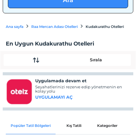
Ara
Ana sayfa
Raa Mercan Adası Otelleri
Kudakurathu Otelleri
En Uygun Kudakurathu Otelleri
Sırala
Uygulamada devam et
Seyahatlerinizi rezerve edip yönetmenin en
kolay yolu
UYGULAMAYI AÇ
Popüler Tatil Bölgeleri
Kış Tatili
Kategoriler
P