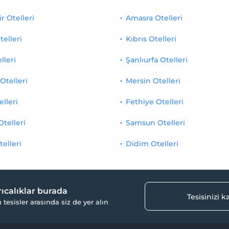
r Otelleri
Amasra Otelleri
telleri
Kıbrıs Otelleri
lleri
Şanlıurfa Otelleri
Otelleri
Mersin Otelleri
elleri
Fethiye Otelleri
Otelleri
Samsun Otelleri
telleri
Didim Otelleri
yrıcalıklar burada
Tesisinizi 
ı tesisler arasında siz de yer alın