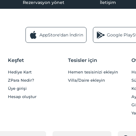
Rezervasyon yönet
İletişim
AppStore'dan İndirin
Google PlaySt
Keşfet
Tesisler için
O
Hediye Kart
Hemen tesisinizi ekleyin
H
ZPara Nedir?
Villa/Daire ekleyin
Sü
Üye girişi
Ko
Hesap oluştur
Ay
Gi
Ya