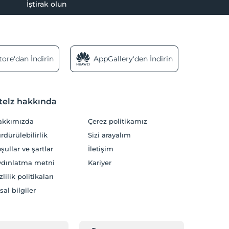
İştirak olun
ore'dan İndirin
AppGallery'den İndirin
telz hakkında
akkımızda
Çerez politikamız
rdürülebilirlik
Sizi arayalım
şullar ve şartlar
İletişim
dınlatma metni
Kariyer
zlilik politikaları
sal bilgiler