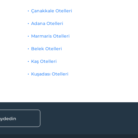
Çanakkale Otelleri
Adana Otelleri
Marmaris Otelleri
Belek Otelleri
Kaş Otelleri
Kuşadası Otelleri
kaydedin