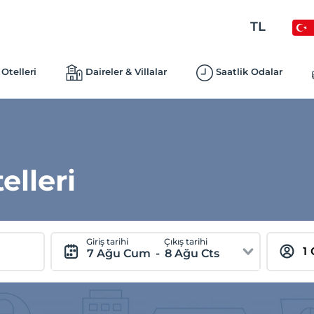
TL
Otelleri
Daireler & Villalar
Saatlik Odalar
lleri
Giriş tarihi
Çıkış tarihi
7 Ağu Cum
-
8 Ağu Cts