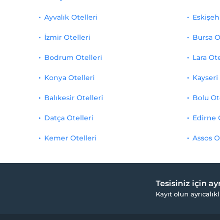
Ayvalık Otelleri
Eskişehi
İzmir Otelleri
Bursa O
Bodrum Otelleri
Lara Ote
Konya Otelleri
Kayseri 
Balıkesir Otelleri
Bolu Ot
Datça Otelleri
Edirne 
Kemer Otelleri
Assos O
Tesisiniz için a
Kayıt olun ayrıcalıkl