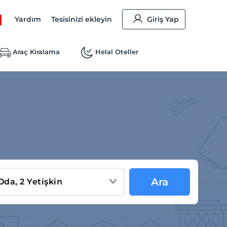
Yardım
Tesisinizi ekleyin
Giriş Yap
Araç Kiralama
Helal Oteller
Ara