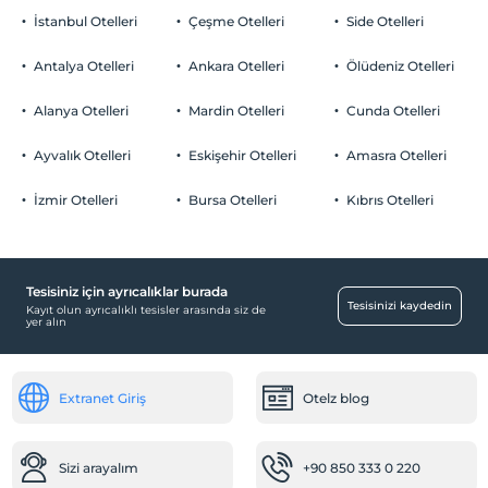
İstanbul Otelleri
Çeşme Otelleri
Side Otelleri
Antalya Otelleri
Ankara Otelleri
Ölüdeniz Otelleri
Alanya Otelleri
Mardin Otelleri
Cunda Otelleri
Ayvalık Otelleri
Eskişehir Otelleri
Amasra Otelleri
İzmir Otelleri
Bursa Otelleri
Kıbrıs Otelleri
Tesisiniz için ayrıcalıklar burada
Tesisinizi kaydedin
Kayıt olun ayrıcalıklı tesisler arasında siz de
yer alın
Extranet Giriş
Otelz blog
Sizi arayalım
+90 850 333 0 220