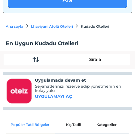
Ara
Ana sayfa
Lhaviyani Atolü Otelleri
Kudadu Otelleri
En Uygun Kudadu Otelleri
Sırala
Uygulamada devam et
Seyahatlerinizi rezerve edip yönetmenin en
kolay yolu
UYGULAMAYI AÇ
Popüler Tatil Bölgeleri
Kış Tatili
Kategoriler
P