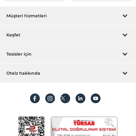
Müşteri hizmetleri
Rezervasyon yönet
Keşfet
Sizi arayalım
Hediye Kart
Tesisler için
İştirak olun
ZPara Nedir?
Hemen tesisinizi ekleyin
Otelz hakkında
İletişim
Üye girişi
Villa/Daire ekleyin
Hakkımızda
Sıkça sorulan sorular
Hesap oluştur
Sürdürülebilirlik
Kişisel Verilerin Korunması
Koşullar ve şartlar
İşlem rehberi