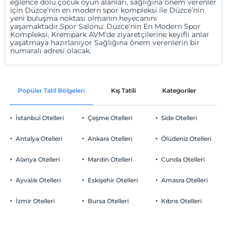
eğlence dolu çocuk oyun alanları, sağlığına önem verenler
için Düzce’nin en modern spor kompleksi ile Düzce’nin
yeni buluşma noktası olmanın heyecanını
yaşamaktadır.Spor Salonu: Düzce’nin En Modern Spor
Kompleksi, Krempark AVM’de ziyaretçilerine keyifli anlar
yaşatmaya hazırlanıyor Sağlığına önem verenlerin bir
numaralı adresi olacak.
Popüler Tatil Bölgeleri
Kış Tatili
Kategoriler
P
İstanbul Otelleri
Çeşme Otelleri
Side Otelleri
Antalya Otelleri
Ankara Otelleri
Ölüdeniz Otelleri
Alanya Otelleri
Mardin Otelleri
Cunda Otelleri
Ayvalık Otelleri
Eskişehir Otelleri
Amasra Otelleri
İzmir Otelleri
Bursa Otelleri
Kıbrıs Otelleri