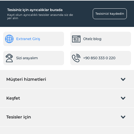
Tesisiniz için ayrıcalıklar burada
Tesisinizi kaydedin
Kayıt olun ayrıcalıklı tesisler arasında siz de
yer alın
Extranet Giriş
Otelz blog
Sizi arayalım
+90 850 333 0 220
Müşteri hizmetleri
Rezervasyon yönet
Keşfet
Sizi arayalım
Hediye Kart
Tesisler için
İştirak olun
ZPara Nedir?
Hemen tesisinizi ekleyin