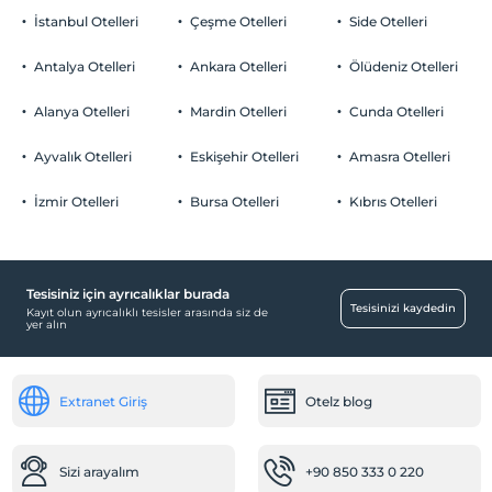
İstanbul Otelleri
Çeşme Otelleri
Side Otelleri
Antalya Otelleri
Ankara Otelleri
Ölüdeniz Otelleri
Alanya Otelleri
Mardin Otelleri
Cunda Otelleri
Ayvalık Otelleri
Eskişehir Otelleri
Amasra Otelleri
İzmir Otelleri
Bursa Otelleri
Kıbrıs Otelleri
Tesisiniz için ayrıcalıklar burada
Tesisinizi kaydedin
Kayıt olun ayrıcalıklı tesisler arasında siz de
yer alın
Extranet Giriş
Otelz blog
Sizi arayalım
+90 850 333 0 220