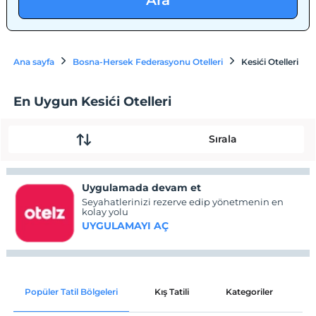
Ara
Ana sayfa
Bosna-Hersek Federasyonu Otelleri
Kesići Otelleri
En Uygun Kesići Otelleri
Sırala
Uygulamada devam et
Seyahatlerinizi rezerve edip yönetmenin en
kolay yolu
UYGULAMAYI AÇ
Popüler Tatil Bölgeleri
Kış Tatili
Kategoriler
P