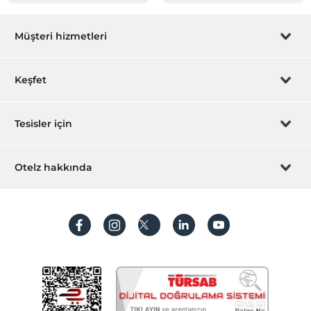
Müşteri hizmetleri
Rezervasyon yönet
Keşfet
Sizi arayalım
Hediye Kart
Tesisler için
İştirak olun
ZPara Nedir?
Hemen tesisinizi ekleyin
Otelz hakkında
İletişim
Üye girişi
Villa/Daire ekleyin
Hakkımızda
Sıkça sorulan sorular
Hesap oluştur
Sürdürülebilirlik
Kişisel Verilerin Korunması
Koşullar ve şartlar
İşlem rehberi