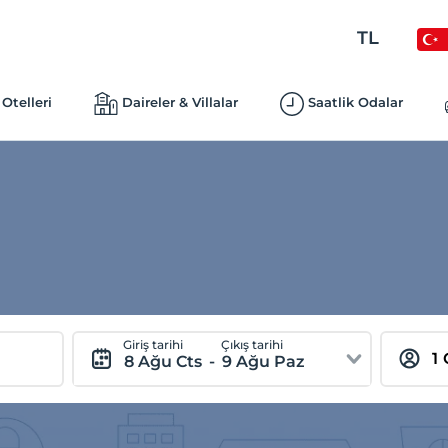
TL
Otelleri
Daireler & Villalar
Saatlik Odalar
Giriş tarihi
Çıkış tarihi
8 Ağu Cts
-
9 Ağu Paz