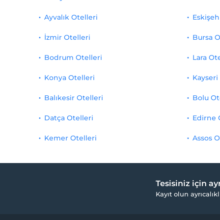
Ayvalık Otelleri
Eskişehi
İzmir Otelleri
Bursa O
Bodrum Otelleri
Lara Ote
Konya Otelleri
Kayseri 
Balıkesir Otelleri
Bolu Ot
Datça Otelleri
Edirne 
Kemer Otelleri
Assos O
Tesisiniz için a
Kayıt olun ayrıcalıkl