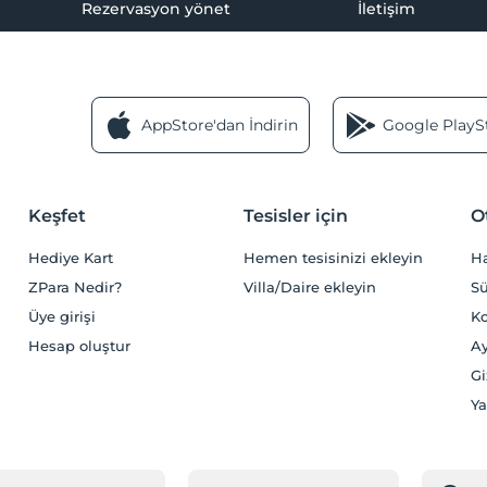
Rezervasyon yönet
İletişim
AppStore'dan İndirin
Google PlaySt
Keşfet
Tesisler için
O
Hediye Kart
Hemen tesisinizi ekleyin
H
ZPara Nedir?
Villa/Daire ekleyin
Sü
Üye girişi
Ko
Hesap oluştur
Ay
Gi
Ya