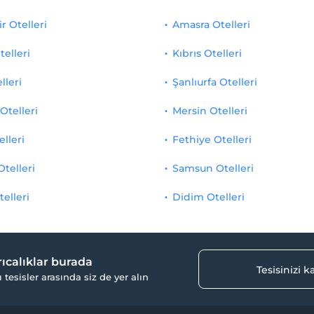
r Otelleri
Amasra Otelleri
telleri
Kıbrıs Otelleri
lleri
Şanlıurfa Otelleri
Otelleri
Mersin Otelleri
elleri
Fethiye Otelleri
Otelleri
Samsun Otelleri
telleri
Didim Otelleri
yrıcalıklar burada
Tesisinizi 
ı tesisler arasında siz de yer alın