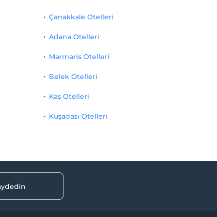
Çanakkale Otelleri
Adana Otelleri
Marmaris Otelleri
Belek Otelleri
Kaş Otelleri
Kuşadası Otelleri
kaydedin