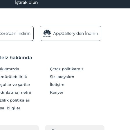
İştirak olun
ore'dan İndirin
AppGallery'den İndirin
telz hakkında
akkımızda
Çerez politikamız
rdürülebilirlik
Sizi arayalım
şullar ve şartlar
İletişim
dınlatma metni
Kariyer
zlilik politikaları
sal bilgiler