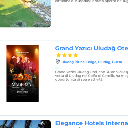
cittadina di Kuşadası, è stato aperto nel lu
Grand Yazıcı Uludağ Ote
Uludağ Birinci Bölge, Uludag, Bursa
Grand Yazici Uludag Otel, con 30 anni di esp
vetta di Uludag nel Golfo di Gemlik, ha mag
opportunità di spa e attività!
Elegance Hotels Interna