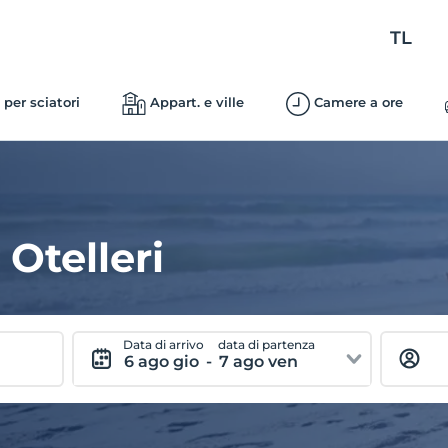
TL
 per sciatori
Appart. e ville
Camere a ore
Otelleri
Data di arrivo
data di partenza
6 ago gio
-
7 ago ven