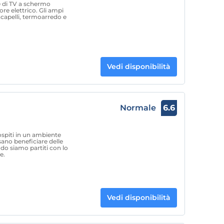
e di TV a schermo
tore elettrico. Gli ampi
acapelli, termoarredo e
Vedi disponibilità
l
Normale
6.6
i ospiti in un ambiente
ano beneficiare delle
o siamo partiti con lo
e.
Vedi disponibilità