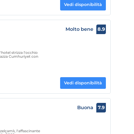
Vedi disponibilità
Molto bene
8.9
'hotel strizza l'occhio
 Piazza Cumhuriyet con
Vedi disponibilità
Buona
7.9
elçamlı, l'affascinante