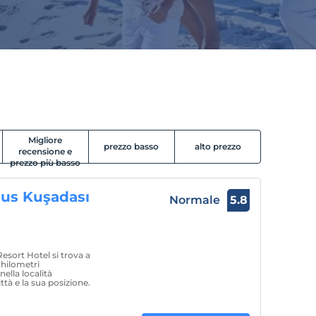
Migliore
prezzo basso
alto prezzo
recensione e
prezzo più basso
us Kuşadası
Normale
5.8
sort Hotel si trova a
chilometri
ella località
ttà e la sua posizione.