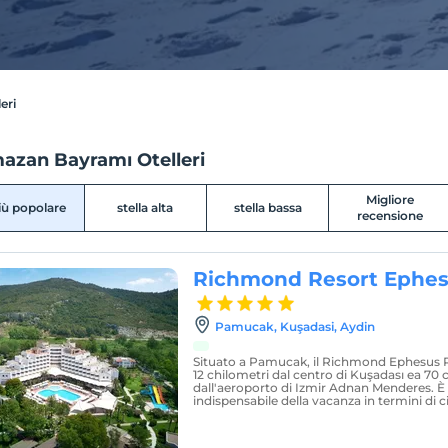
eri
azan Bayramı Otelleri
Migliore
più popolare
stella alta
stella bassa
recensione
Richmond Resort Ephes
Pamucak, Kuşadasi, Aydin
Situato a Pamucak, il Richmond Ephesus Re
12 chilometri dal centro di Kuşadası ea 70 
dall'aeroporto di Izmir Adnan Menderes. È n
indispensabile della vacanza in termini di ci