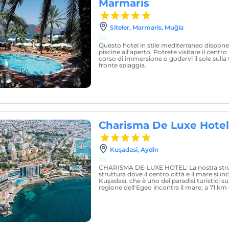
Marmaris
Siteler, Marmaris, Muğla
Questo hotel in stile mediterraneo dispone d
piscine all'aperto. Potrete visitare il centr
corso di immersione o godervi il sole sulla
fronte spiaggia.
Charisma De Luxe Hotel
Kuşadasi, Aydin
CHARISMA DE-LUXE HOTEL: La nostra strut
struttura dove il centro città e il mare si in
Kuşadası, che è uno dei paradisi turistici su
regione dell'Egeo incontra il mare, a 71 km 