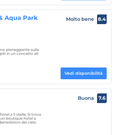
 & Aqua Park
Molto bene
8.4
eno pianeggiante sulla
piti in un concetto all-
Vedi disponibilità
Buona
7.6
el a 5 stelle; Si trova
 un boutique hotel a
 benedizioni del cielo.