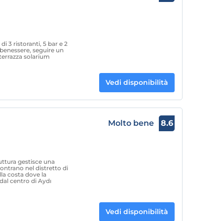
i 3 ristoranti, 5 bar e 2
o benessere, seguire un
 terrazza solarium
Vedi disponibilità
Molto bene
8.6
tura gestisce una
contrano nel distretto di
lla costa dove la
dal centro di Aydı
Vedi disponibilità