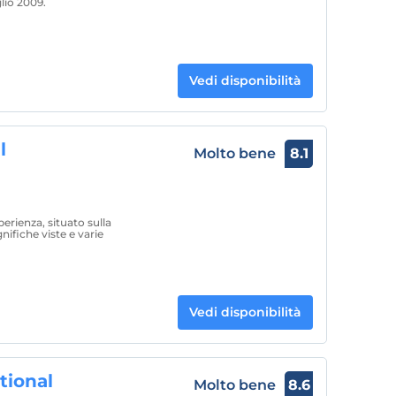
glio 2009.
Vedi disponibilità
l
Molto bene
8.1
erienza, situato sulla
nifiche viste e varie
Vedi disponibilità
tional
Molto bene
8.6