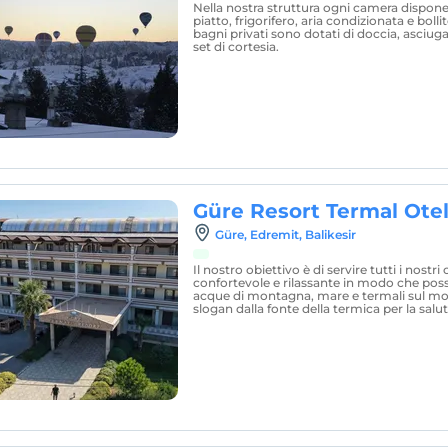
Nella nostra struttura ogni camera dispon
piatto, frigorifero, aria condizionata e bolli
bagni privati sono dotati di doccia, asciug
set di cortesia.
Güre Resort Termal Ote
Güre, Edremit, Balikesir
Il nostro obiettivo è di servire tutti i nostr
confortevole e rilassante in modo che poss
acque di montagna, mare e termali sul mod
slogan dalla fonte della termica per la salut