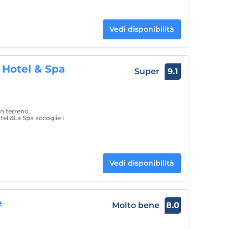
Vedi disponibilità
Hotel & Spa
Super
9.1
un terreno
el &La Spa accoglie i
Vedi disponibilità
e
Molto bene
8.0