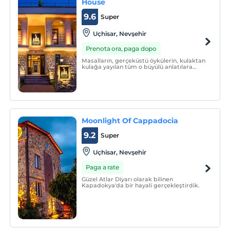
House
9.6
Super
Uçhisar, Nevşehir
Prenota ora, paga dopo
Masalların, gerçeküstü öykülerin, kulaktan
kulağa yayılan tüm o büyülü anlatılara
konu olmuş bir kentin tam ortasında,
sevgiye, mutluluğa, güzel anılar
biriktirmeye inanan herkes evinde
hissetsin diye kesişti yollarımız.
Moonlight Of Cappadocia
9.2
Super
Uçhisar, Nevşehir
Paga a rate
Güzel Atlar Diyarı olarak bilinen
Kapadokya'da bir hayali gerçekleştirdik.