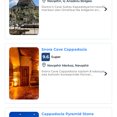
Nevşehir, İç Anadolu Bölgesi
Doctor's Cave Suites Kapadokya'nın tescilli
merkezi olan Ortahisar'da bölgenin en
büyük peribacası olan Ortahisar Kalesi'nin
hemen yanı başında, 18 odalı bir oteldir.
Snora Cave Cappadocia
9.6
Super
Nevşehir Merkez, Nevşehir
Snora Cave Cappadocia toplam 8 odasıyla
oda kahvaltı konseptinde hizmet
vermektedir.
Cappadocia Pyramid Stone