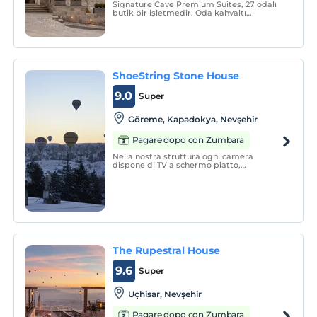
Signature Cave Premium Suites, 27 odalı
butik bir işletmedir. Oda kahvaltı
konseptinde hizmet vermektedir.
ShoeString Stone House
9.0
Super
Göreme, Kapadokya, Nevşehir
Pagare dopo con Zumbara
Nella nostra struttura ogni camera
dispone di TV a schermo piatto,
frigorifero, aria condizionata e bollitore
elettrico. Gli ampi bagni privati sono
dotati di doccia, asciugacapelli,
termoarredo e set di cortesia.
The Rupestral House
9.6
Super
Uçhisar, Nevşehir
Pagare dopo con Zumbara