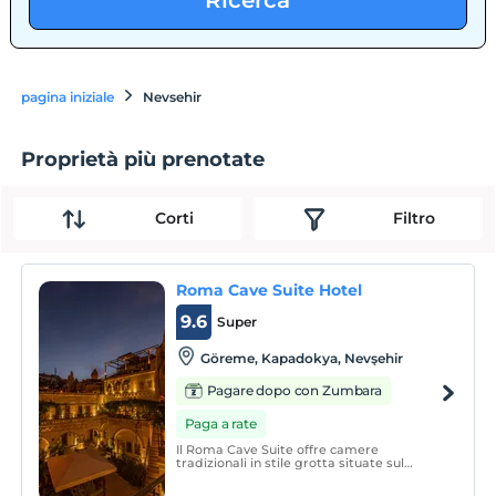
Ricerca
pagina iniziale
Nevsehir
Proprietà più prenotate
Corti
Filtro
Roma Cave Suite Hotel
9.6
Super
Göreme, Kapadokya, Nevşehir
Pagare dopo con Zumbara
Paga a rate
Il Roma Cave Suite offre camere
tradizionali in stile grotta situate sul
pendio di una collina a Göreme. Specialità
kebab sono servite al ristorante con vista