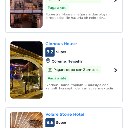
Paga a rate
Rupestral House, mağaralardan oluşan
birçok odası ile huzurlu bir noktadır.
Odalar yerden ısıtmalıdır ve oda sıcaklığı
yaz-kış fark etmeksizin benzer
seviyelerdedir. Tüm odalarımızın özel
isimleri ve anlamları vardır.
Glorıous House
9.2
Super
Göreme, Nevşehir
Pagare dopo con Zumbara
Paga a rate
Glorıous House, toplam 15 odasıyla oda
kahvaltı konseptinde hizmet vermektedir.
Volare Stone Hotel
9.6
Super