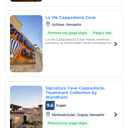
sulla Cappadocia dalla terrazza dell'hotel.
La Vie Cappadocia Cave
Uçhisar, Nevşehir
Prenota ora, paga dopo
Paga a rate
La Vie Cappadocia Cave Hotel, merkezi
konumu ve birbirinden farklı konaklama
birimleri ile misafirlerine hizmet
vermektedir.
Signature Cave Cappadocia,
Trademark Collection by
Wyndham
9.6
Super
Merkezköyler, Ürgüp, Nevşehir
Prenota ora, paga dopo