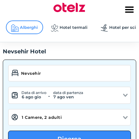
Alberghi
Hotel termali
Hotel per scia
Nevsehir Hotel
Data di arrivo
data di partenza
-
6 ago gio
7 ago ven