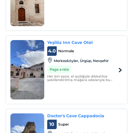
Yeşilöz Inn Cave Otel
4.0
Normale
Merkezköyler, Ürgüp, Nevşehir
Paga a rate
Her biri eşsiz, el işçiliğiyle dikkatlice
şekillendirilmiş mağara odalarıyla bu
butik otel, doğanın sunduğu benzersiz
güzellikle modern lüksün mükemmel
uyumunu sunar.
Doctor's Cave Cappadocia
10
Super