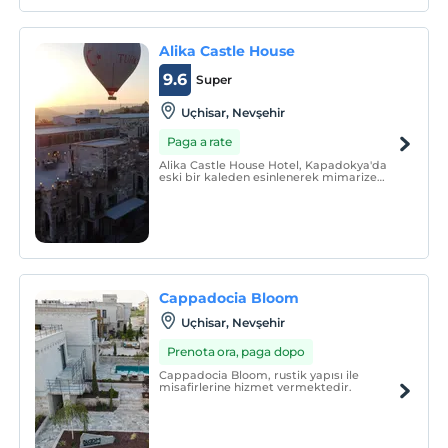
yatak kapasitesi ile siz değerli
konuklarının hizmetindedir.
Alika Castle House
9.6
Super
Uçhisar, Nevşehir
Paga a rate
Alika Castle House Hotel, Kapadokya'da
eski bir kaleden esinlenerek mimarize
edilmiş bir otel olarak konumlanmıştır ve
misafirlerine unutulmaz bir deneyim
yaşatmayı hedefler.
Cappadocia Bloom
Uçhisar, Nevşehir
Prenota ora, paga dopo
Cappadocia Bloom, rustik yapısı ile
misafirlerine hizmet vermektedir.