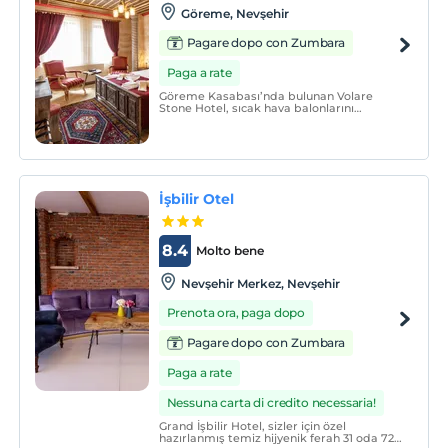
Göreme, Nevşehir
Pagare dopo con Zumbara
Paga a rate
Göreme Kasabası’nda bulunan Volare
Stone Hotel, sıcak hava balonlarını
izleyebileceğin konumu, geniş ve ferah
odaları ile keyifli bir tatil vadediyor.
İşbilir Otel
8.4
Molto bene
Nevşehir Merkez, Nevşehir
Prenota ora, paga dopo
Pagare dopo con Zumbara
Paga a rate
Nessuna carta di credito necessaria!
Grand İşbilir Hotel, sizler için özel
hazırlanmış temiz hijyenik ferah 31 oda 72