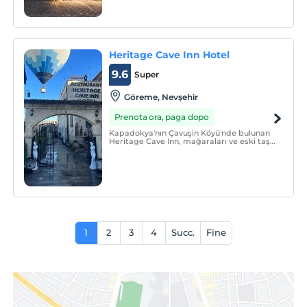
Heritage Cave Inn Hotel
9.6
Super
Göreme, Nevşehir
Prenota ora, paga dopo
Kapadokya'nın Çavuşin Köyü'nde bulunan
Heritage Cave Inn, mağaraları ve eski taş
odalarıyla eşsiz bir mimariye sahiptir.
Yerel mimariyi temsil eden eski evlerle
çevrili tesisin terası panoramik
manzaralara bakmaktadır.
1
2
3
4
Succ.
Fine