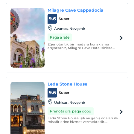
Milagre Cave Cappadocia
9.6
Super
Avanos, Nevşehir
Paga a rate
Eğer otantik bir mağara konaklama
arıyorsanız, Milagre Cave Hotel sizlere
nihai bir mağara otel deneyimi
sağlayacaktır.
Leda Stone House
9.6
Super
Uçhisar, Nevşehir
Prenota ora, paga dopo
Leda Stone House, şık ve geniş odaları ile
misafirlerine hizmet vermektedir.
Terasından ve bazı odaların balkonundan
balon uçuşları seyredilebilir.