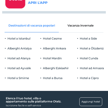
APRI L'APP
Destinazioni di vacanza popolari
Vacanza invernale
C
Hotel a Istanbul
Hotel Cesme
Hotel a Side
Alberghi Antalya
Alberghi Ankara
Hotel a Ölüdeniz
Hotel ad Alanya
Hotel Mardin
Hotel Cunda
Hotel ad Ayvalık
Alberghi Eskisehir
Hotel ad Amasra
Hotel a Smirne
Hotel a Bursa
Hotel a Cipro
Elenca il tuo hotel, villa o
appartamento sulle piattaforme Otelz.
Aggiungi hotel
Iscrizione facile e self-service