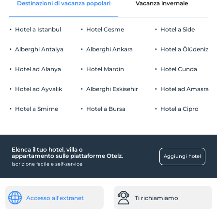
Destinazioni di vacanza popolari
Vacanza invernale
C
camere non fumatori
Parcheggio auto
figli
I bambini di età inferiore a 2 non vengono addebitati
Gratuito Parcheggio pubblico
Hotel a Istanbul
Hotel Cesme
Hotel a Side
1 bambino/i fino all'età di 6 per camera non pagano
Parcheggio (Fuori dalla struttura)
Alberghi Antalya
Alberghi Ankara
Hotel a Ölüdeniz
Hotel ad Alanya
Hotel Mardin
Hotel Cunda
Hotel ad Ayvalık
Alberghi Eskisehir
Hotel ad Amasra
centri commerciali
Il centro commerciale
Hotel a Smirne
Hotel a Bursa
Hotel a Cipro
Trasporto
Navetta aeroportuale (a pagamento)
Elenca il tuo hotel, villa o
Salute
appartamento sulle piattaforme Otelz.
Aggiungi hotel
Iscrizione facile e self-service
Dottore (in loco)
Punti salienti
Accesso all'extranet
Ti richiamiamo
Spa/centro benessere