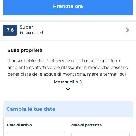
Prenota ora
Super
7.6
14 recensioni
Sulla proprietà
Il nostro obiettivo è di servire tutti i nostri ospiti in un
ambiente confortevole e rilassante in modo che possano
beneficiare delle acque di montagna, mare e termali sul
modo siamo partiti con lo slogan dalla fonte della
Mostra di più
termica per la salute. Forniamo il servizio nella nostra
struttura con 111 camere e 480 posti letto.
Il nostro obiettivo è di servire tutti i nostri ospiti in un
ambiente confortevole e rilassante in modo che possano
Cambia le tue date
beneficiare delle acque di montagna, mare e termali sul
modo siamo partiti con lo slogan dalla fonte della
Data di arrivo
data di partenza
termica per la salute. Forniamo il servizio nella nostra
struttura con 111 camere e 480 posti letto.