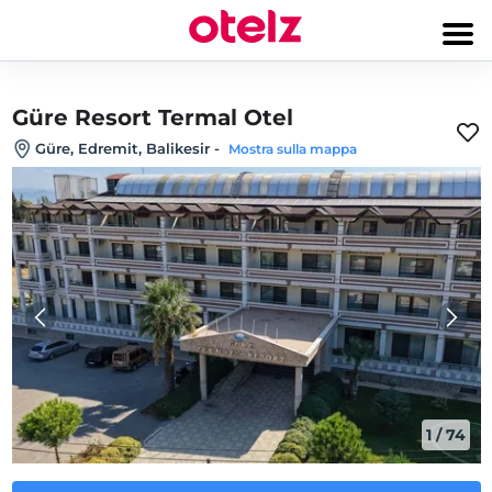
Güre Resort Termal Otel
Güre, Edremit, Balikesir
-
Mostra sulla mappa
1
/
74