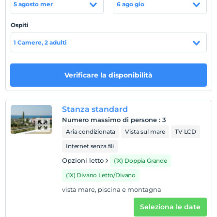
5 agosto mer
6 ago gio
Posizione
Ospiti
La nostra struttura, situata nel quartiere Güre del
distretto di Edremit, dista 25 km dall'aeroporto Edremit
1 Camere, 2 adulti
Koca Seyit, 470 km da Istanbul, 650 km da Ankara, 200
km da Izmir, 95 km da Balikesir e 240 km da Bursa.
Verificare la disponibilità
la spiaggia
La nostra distanza dal mare è di 200 m.
Stanza standard
Numero massimo di persone
:
3
Mostra sulla
Aria condizionata
Vista sul mare
TV LCD
mappa
Internet senza fili
Opzioni letto
(1X) Doppia Grande
Regole dell'hotel
(1X) Divano Letto/Divano
registrare
vista mare, piscina e montagna
En erken saat 14:00 ve sonrası
Seleziona le date
Guardare