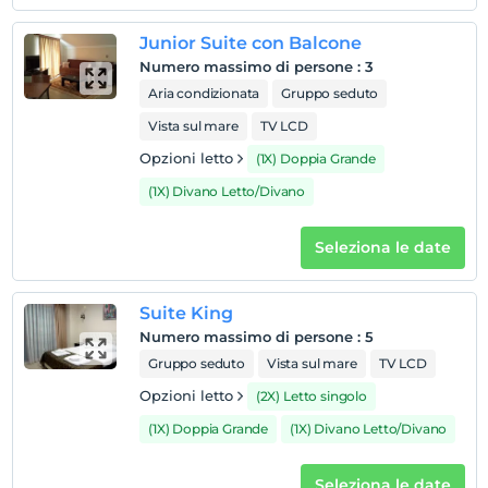
L'ultimo 12:00 e prima
animale domestico
Junior Suite con Balcone
Animali non ammessi
Numero massimo di persone
:
3
Aria condizionata
Gruppo seduto
fumare
camere non fumatori
Vista sul mare
TV LCD
figli
Opzioni letto
(1X) Doppia Grande
I bambini di età inferiore a 2 non vengono addebitati
(1X) Divano Letto/Divano
1 bambino/i fino all'età di 6 per camera non pagano
Seleziona le date
Suite King
Numero massimo di persone
:
5
Gruppo seduto
Vista sul mare
TV LCD
Opzioni letto
(2X) Letto singolo
(1X) Doppia Grande
(1X) Divano Letto/Divano
Seleziona le date