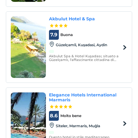
in termini di città e la sua posizione.
Akbulut Hotel & Spa
7.9
Buona
Güzelçamli, Kuşadasi, Aydin
Akbulut Spa & Hotel Kuşadası; situato a
Güzelçamlı, l'affascinante cittadina di
Kuşadası, è stato aperto nel luglio 2009.
Elegance Hotels International
Marmaris
8.6
Molto bene
Siteler, Marmaris, Muğla
Questo hotel in stile mediterraneo