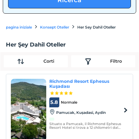
Ricerca
pagina iniziale
Konsept Oteller
Her Sey Dahil Oteller
Her Şey Dahil Oteller
Corti
Filtro
Richmond Resort Ephesus
Kuşadası
5.8
Normale
Pamucak, Kuşadasi, Aydin
Situato a Pamucak, il Richmond Ephesus
Resort Hotel si trova a 12 chilometri dal
centro di Kuşadası ea 70 chilometri
dall'aeroporto di Izmir Adnan Menderes. È
nella località indispensabile della vacanza