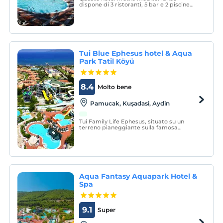
dispone di 3 ristoranti, 5 bar e 2 piscine
all'aperto. Potrete visitare il centro
benessere, seguire un corso di
immersione o godervi il sole sulla terrazza
solarium fronte spiaggia.
Tui Blue Ephesus hotel & Aqua
Park Tatil Köyü
8.4
Molto bene
Pamucak, Kuşadasi, Aydin
Tui Family Life Ephesus, situato su un
terreno pianeggiante sulla famosa
spiaggia di Efeso, accoglie i suoi ospiti in
un concetto all-inclusive.
Aqua Fantasy Aquapark Hotel &
Spa
9.1
Super