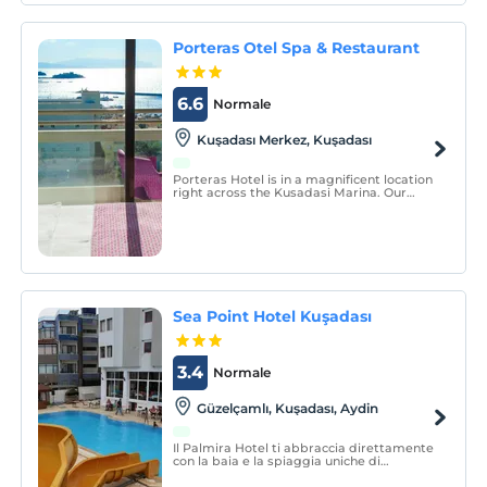
Porteras Otel Spa & Restaurant
6.6
Normale
Kuşadası Merkez, Kuşadası
Porteras Hotel is in a magnificent location
right across the Kusadasi Marina. Our
rooms and restaurant have full sea view.
Our hotel serves with the concept of bed &
breakfast.
Sea Point Hotel Kuşadası
3.4
Normale
Güzelçamlı, Kuşadası, Aydin
Il Palmira Hotel ti abbraccia direttamente
con la baia e la spiaggia uniche di
Kuşadası Güzelçamlı.