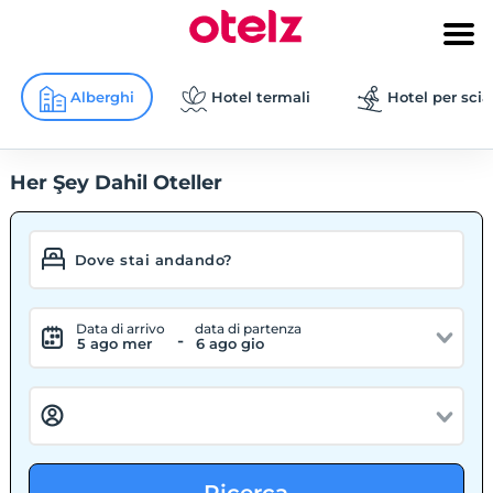
Alberghi
Hotel termali
Hotel per scia
Her Şey Dahil Oteller
Data di arrivo
data di partenza
-
5 ago mer
6 ago gio