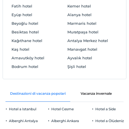
Fatih hotel
Kemer hotel
Eyüp hotel
Alanya hotel
Beyoğlu hotel
Marmaris hotel
Besiktas hotel
Muratpaşa hotel
Kağıthane hotel
Antalya Merkez hotel
Kaş hotel
Manavgat hotel
Arnavutköy hotel
Ayvalık hotel
Bodrum hotel
Şişli hotel
Destinazioni di vacanza popolari
Vacanza invernale
C
Hotel a Istanbul
Hotel Cesme
Hotel a Side
Alberghi Antalya
Alberghi Ankara
Hotel a Ölüdeniz