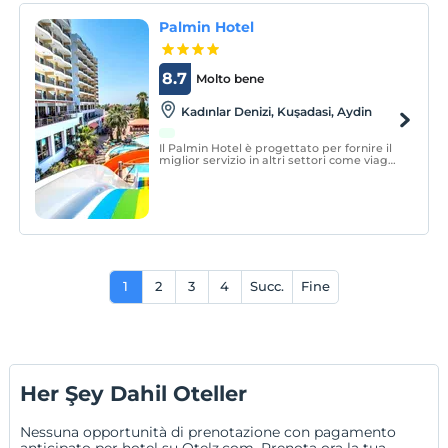
Palmin Hotel
8.7
Molto bene
Kadınlar Denizi, Kuşadasi, Aydin
Il Palmin Hotel è progettato per fornire il
miglior servizio in altri settori come viaggi
d'affari, viaggi di gruppo, organizzazione
di matrimoni ed eventi congressuali,
nonché ospiti che viaggiano per motivi di
vacanza.
1
2
3
4
Succ.
Fine
Her Şey Dahil Oteller
Nessuna opportunità di prenotazione con pagamento
anticipato per hotel su Otelz.com. Prenota ora la tua