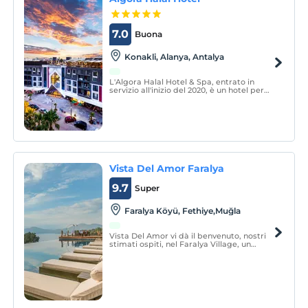
7.0
Buona
Konakli, Alanya, Antalya
L'Algora Halal Hotel & Spa, entrato in
servizio all'inizio del 2020, è un hotel per
famiglie all-inclusive analcolico.
Vista Del Amor Faralya
9.7
Super
Faralya Köyü, Fethiye,Muğla
Vista Del Amor vi dà il benvenuto, nostri
stimati ospiti, nel Faralya Village, un
angolo di paradiso.