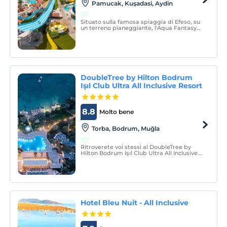
Pamucak, Kuşadasi, Aydin
Situato sulla famosa spiaggia di Efeso, su
un terreno pianeggiante, l'Aqua Fantasy
Aquapark Hotel &La Spa accoglie i suoi
ospiti in un concetto all-inclusive.
DoubleTree by Hilton Bodrum
Işıl Club Ultra All Inclusive Resort
8.8
Molto bene
Torba, Bodrum, Muğla
Ritroverete voi stessi al DoubleTree by
Hilton Bodrum Işıl Club Ultra All Inclusive
Resort, che si trova in un'ampia area verde
e dispone di una spiaggia con bandiera
blu.
Hotel Bleu Nuit - All Inclusive