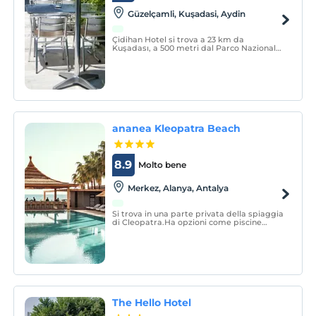
Güzelçamli, Kuşadasi, Aydin
Çidihan Hotel si trova a 23 km da
Kuşadası, a 500 metri dal Parco Nazionale,
a 95 km dall'aeroporto di Izmir. lontano. Il
nostro hotel ha una capacità di 56 camere
e 2 suite con 116 posti letto.
ananea Kleopatra Beach
8.9
Molto bene
Merkez, Alanya, Antalya
Si trova in una parte privata della spiaggia
di Cleopatra.Ha opzioni come piscine
interne ed esterne.Le nostre camere sono
arredate con camere climatizzate e mobili
in legno.
The Hello Hotel