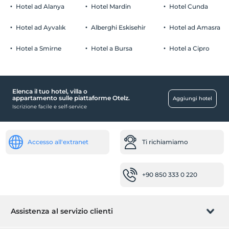
Hotel ad Alanya
Hotel Mardin
Hotel Cunda
Hotel ad Ayvalık
Alberghi Eskisehir
Hotel ad Amasra
Hotel a Smirne
Hotel a Bursa
Hotel a Cipro
Elenca il tuo hotel, villa o
appartamento sulle piattaforme Otelz.
Aggiungi hotel
Iscrizione facile e self-service
Accesso all'extranet
Ti richiamiamo
+90 850 333 0 220
Assistenza al servizio clienti