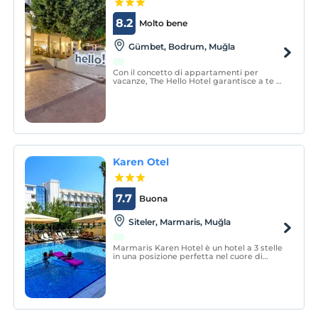
8.2
Molto bene
Gümbet, Bodrum, Muğla
Con il concetto di appartamenti per
vacanze, The Hello Hotel garantisce a te e
alla tua famiglia un soggiorno piacevole a
Bodrum Gumbet.
Karen Otel
7.7
Buona
Siteler, Marmaris, Muğla
Marmaris Karen Hotel è un hotel a 3 stelle
in una posizione perfetta nel cuore di
Marmaris. Ristrutturata nel 2019, la
struttura è un'azienda locale che dal 1992
serve con l'idea di un "servizio eccellente" a
prezzi ragionevoli.