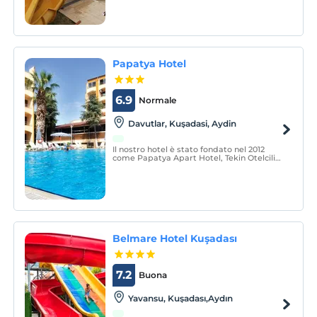
Papatya Hotel
6.9
Normale
Davutlar, Kuşadasi, Aydin
Il nostro hotel è stato fondato nel 2012
come Papatya Apart Hotel, Tekin Otelcilik
ve Turizm İşletmeleri A.Ş.
Belmare Hotel Kuşadası
7.2
Buona
Yavansu, Kuşadası,Aydın