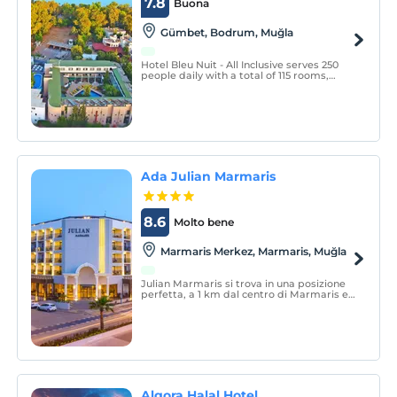
7.8
Buona
Gümbet, Bodrum, Muğla
Hotel Bleu Nuit - All Inclusive serves 250
people daily with a total of 115 rooms,
including 65 standard rooms 40 comfort,
15 superior rooms, with two facilities
located together among Bodrum Gümbet
hotels.
Ada Julian Marmaris
8.6
Molto bene
Marmaris Merkez, Marmaris, Muğla
Julian Marmaris si trova in una posizione
perfetta, a 1 km dal centro di Marmaris ea
soli 150 m dalla spiaggia pubblica. Julian
Marmaris dispone di 96 camere, 86
Standard e 10 Deluxe.
Algora Halal Hotel