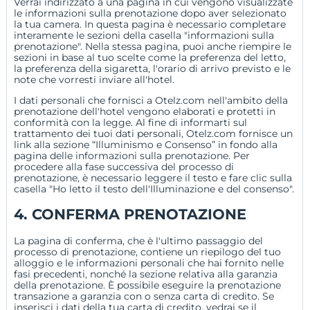
Verrai indirizzato a una pagina in cui vengono visualizzate
le informazioni sulla prenotazione dopo aver selezionato
la tua camera. In questa pagina è necessario completare
Protezione dei dati personali
interamente le sezioni della casella "informazioni sulla
prenotazione". Nella stessa pagina, puoi anche riempire le
carriera
sezioni in base al tuo scelte come la preferenza del letto,
la preferenza della sigaretta, l'orario di arrivo previsto e le
note che vorresti inviare all'hotel.
Condizioni d'uso della carta regalo
I dati personali che fornisci a Otelz.com nell'ambito della
prenotazione dell'hotel vengono elaborati e protetti in
conformità con la legge. Al fine di informarti sul
trattamento dei tuoi dati personali, Otelz.com fornisce un
link alla sezione “Illuminismo e Consenso” in fondo alla
pagina delle informazioni sulla prenotazione. Per
procedere alla fase successiva del processo di
prenotazione, è necessario leggere il testo e fare clic sulla
casella "Ho letto il testo dell'Illuminazione e del consenso".
4. CONFERMA PRENOTAZIONE
La pagina di conferma, che è l'ultimo passaggio del
processo di prenotazione, contiene un riepilogo del tuo
alloggio e le informazioni personali che hai fornito nelle
fasi precedenti, nonché la sezione relativa alla garanzia
della prenotazione. È possibile eseguire la prenotazione
transazione a garanzia con o senza carta di credito. Se
inserisci i dati della tua carta di credito, vedrai se il