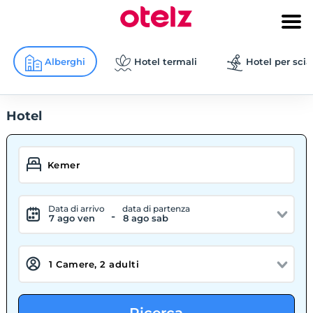
Alberghi
Hotel termali
Hotel per scia
Hotel
Data di arrivo
data di partenza
-
7 ago ven
8 ago sab