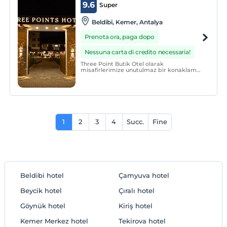
9.6
Super
Beldibi, Kemer, Antalya
Prenota ora, paga dopo
Nessuna carta di credito necessaria!
Three Point Butik Otel olarak
misafirlerimize unutulmaz bir konaklama
deneyimi sunmayı hedefliyoruz. Otelimiz,
şehrin gürültüsünden uzakta, doğanın
içinde huzurlu bir konumda yer
almaktadır.
1
2
3
4
Succ.
Fine
Beldibi hotel
Çamyuva hotel
Beycik hotel
Çıralı hotel
Göynük hotel
Kiriş hotel
Kemer Merkez hotel
Tekirova hotel