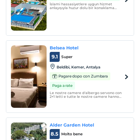
İslami hassasiyetlere uygun hizmet
anlayışıyla huzur dolu bir konaklama
sunan otelimiz, muhafazakâr
misafirlerimizin ihtiyaçları göz önünde
bulundurularak özel olarak tasarlandı.
Belsea Hotel
9.1
Super
Beldibi, Kemer, Antalya
Pagare dopo con Zumbara
Paga a rate
Le nostre camere d'albergo servono con
2+1 letti e tutte le nostre camere hanno
vista sulle montagne.&nbsp;Offriamo il
miglior servizio di qualità ai nostri ospiti
nazionali e stranieri.
Alder Garden Hotel
8.5
Molto bene