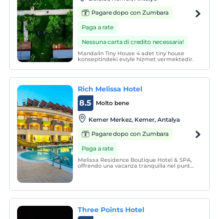
Pagare dopo con Zumbara
Paga a rate
Nessuna carta di credito necessaria!
Mandalin Tiny House 4 adet tiny house
konseptindeki eviyle hizmet vermektedir.
Rich Melissa Hotel
8.5
Molto bene
Kemer Merkez, Kemer, Antalya
Pagare dopo con Zumbara
Paga a rate
Melissa Residence Boutique Hotel & SPA,
offrendo una vacanza tranquilla nel punto
in cui le montagne e il mare si
abbracciano nel quartiere Kemer di
Antalya, la perla del Mediterraneo, invita i
suoi ospiti a un'esperienza di vacanza
unica.
Three Points Hotel