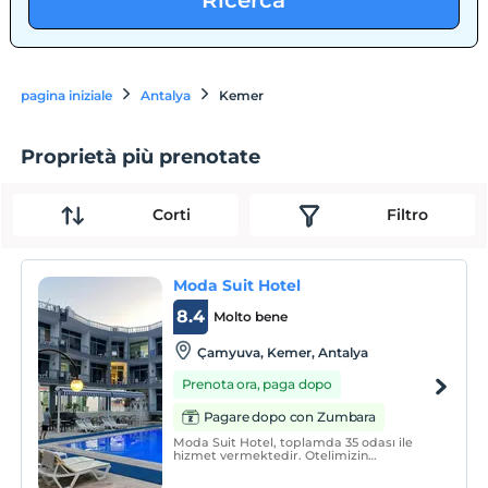
Ricerca
pagina iniziale
Antalya
Kemer
Proprietà più prenotate
Corti
Filtro
Moda Suit Hotel
8.4
Molto bene
Çamyuva, Kemer, Antalya
Prenota ora, paga dopo
Pagare dopo con Zumbara
Moda Suit Hotel, toplamda 35 odası ile
hizmet vermektedir. Otelimizin
bahçesinde bungalov odalarımız
bulunmaktadır. Tesisimiz havuzlu ve