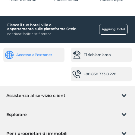
Elenca il tuo hotel, villa o
appartamento sulle piattaforme Otelz.
Aggiungi hotel
Iscrizione facile e self-service
Accesso all'extranet
Ti richiamiamo
+90 850 333 0 220
Assistenza al servizio clienti
Gestisci la prenotazione
Esplorare
Ti richiamiamo
Carta regalo
Per i proprietari di immobili