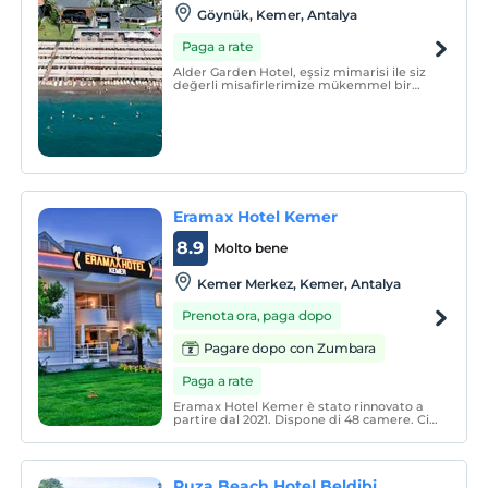
Göynük, Kemer, Antalya
Paga a rate
Alder Garden Hotel, eşsiz mimarisi ile siz
değerli misafirlerimize mükemmel bir
tatil olanağı sunmaktadır.
Eramax Hotel Kemer
8.9
Molto bene
Kemer Merkez, Kemer, Antalya
Prenota ora, paga dopo
Pagare dopo con Zumbara
Paga a rate
Eramax Hotel Kemer è stato rinnovato a
partire dal 2021. Dispone di 48 camere. Ci
sono 15 camere 1+1 e 33 camere standard. I
nostri prezzi sono pernottamento e prima
colazione.
Ruza Beach Hotel Beldibi