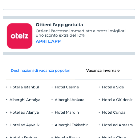
Ottieni l'app gratuita
Ottieni l'accesso immediato a prezzi migliori:
uno sconto extra del 10%.
APRI L'APP
Destinazioni di vacanza popolari
Vacanza invernale
C
Hotel a Istanbul
Hotel Cesme
Hotel a Side
Alberghi Antalya
Alberghi Ankara
Hotel a Ölüdeniz
Hotel ad Alanya
Hotel Mardin
Hotel Cunda
Hotel ad Ayvalık
Alberghi Eskisehir
Hotel ad Amasra
Hotel a Smirne
Hotel a Bursa
Hotel a Cipro