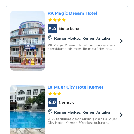
ogni ora su richiesta.
RK Magic Dream Hotel
8.4
Molto bene
Kemer Merkez, Kemer, Antalya
RK Magic Dream Hotel, birbirinden farklı
konaklama birimleri ile misafirlerine
hizmet vermektedir.
La Muer City Hotel Kemer
6.0
Normale
Kemer Merkez, Kemer, Antalya
2025 tarihinde devir alınmış olan La Muer
City Hotel Kemer, 50 odası bulunan
konaklama yeridir.