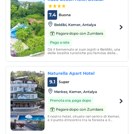
7.4
Buona
Beldibi, Kemer, Antalya
Pagare dopo con Zumbara
Paga a rate
Dà il benvenuto ai suoi ospiti a Beldibi, una
delle località turistiche più famose della
regione di Antalya Kemer con le sue
magnifiche bellezze naturali, situata tra le
montagne del Tauro e il Mar Mediterraneo
ea 22 chilometri da Antalya.
Naturella Apart Hotel
9.1
Super
Merkez, Kemer, Antalya
Prenota ora, paga dopo
Pagare dopo con Zumbara
Il nostro hotel, situato nel centro di Kemer,
è il punto d'incontro tra la foresta e il
mare. Si trova a 800 metri dalla famosa
spiaggia al chiaro di luna ed è disponibile
un servizio navetta privato per la spiaggia