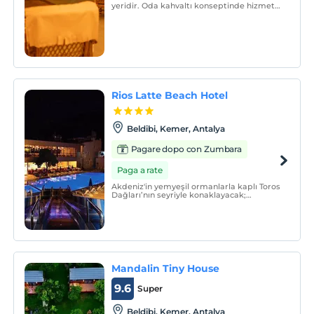
yeridir. Oda kahvaltı konseptinde hizmet
vermektedir.
Rios Latte Beach Hotel
Beldibi, Kemer, Antalya
Pagare dopo con Zumbara
Paga a rate
Akdeniz'in yemyeşil ormanlarla kaplı Toros
Dağları’nın seyriyle konaklayacak;
şeflerimizin leziz yemekleriyle tatilinizin
keyfini çıkaracaksınız.
Mandalin Tiny House
9.6
Super
Beldibi, Kemer, Antalya