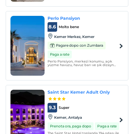
bahçelidir. Kemer merkeze 4 dk.
mesafesindeyiz. Ücretsiz plajımız
bulunmaktadır.
Perlo Pansiyon
8.6
Molto bene
Kemer Merkez, Kemer
Pagare dopo con Zumbara
Paga a rate
Perlo Pansiyon, merkezi konumu, açık
yüzme havuzu, havuz barı ve şık dizayn
edilmiş odaları ile misafirlerine hizmet
vermektedir.
Saint Star Kemer Adult Only
9.3
Super
Kemer, Antalya
Prenota ora, paga dopo
Paga a rate
The Saint Star Hotel toplanda 194 odası ile