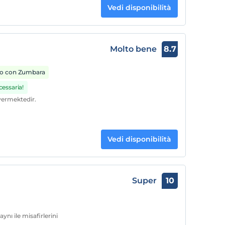
Vedi disponibilità
Molto bene
8.7
o con Zumbara
cessaria!
vermektedir.
Vedi disponibilità
Super
10
nı ile misafirlerini