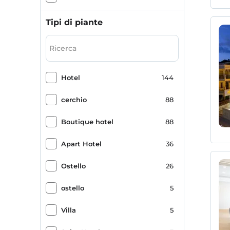
Cena e colazione incluse
1
Tipi di piante
Solo stanza isolata
1
Buffet Halal
1
Hotel
144
Bira Evi
1
cerchio
88
Boutique hotel
88
Apart Hotel
36
Ostello
26
ostello
5
Villa
5