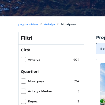
pagina iniziale
Antalya
Muratpasa
Prop
Filtri
Il 
Città
Antalya
404
Quartieri
Muratpaşa
394
Antalya Merkez
5
Kepez
2