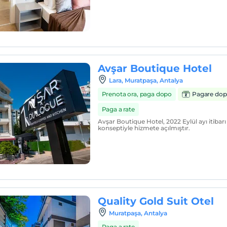
Avşar Boutique Hotel
Lara, Muratpaşa, Antalya
Prenota ora, paga dopo
Pagare dop
Paga a rate
Avşar Boutique Hotel, 2022 Eylül ayı itibarı
konseptiyle hizmete açılmıştır.
Quality Gold Suit Otel
Muratpaşa, Antalya
Paga a rate