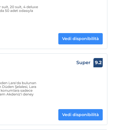
 suit, 20 suit, 4 deluxe
da 50 adet odasıyla
Vedi disponibilità
Super
9.2
inden Lara'da bulunan
 Düden Şelalesi, Lara
gibi konumlara sadece
şem Akdeniz'i deney
Vedi disponibilità