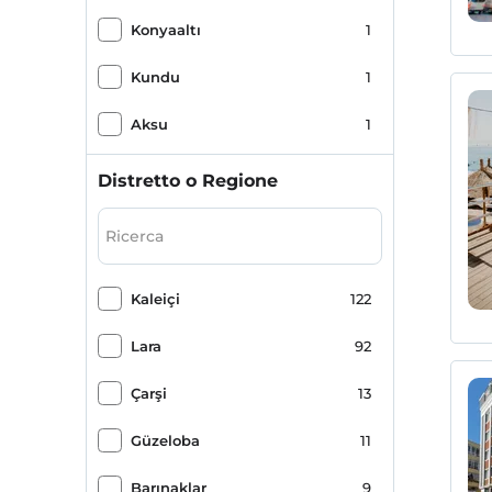
Konyaaltı
1
Kundu
1
Aksu
1
Distretto o Regione
Kaleiçi
122
Lara
92
Çarşi
13
Güzeloba
11
Barınaklar
9