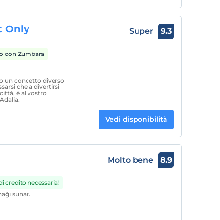
t Only
Super
9.3
o con Zumbara
o un concetto diverso
ssarsi che a divertirsi
ittà, è al vostro
 Adalia.
Vedi disponibilità
Molto bene
8.9
i credito necessaria!
nağı sunar.