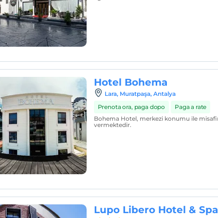
Hotel Bohema
Lara, Muratpaşa, Antalya
Prenota ora, paga dopo
Paga a rate
Bohema Hotel, merkezi konumu ile misafir
vermektedir.
Lupo Libero Hotel & Spa