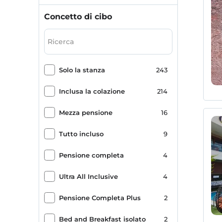
Kundu
1
Concetto di cibo
Haşim İşcan Kültür Merkezi
1
Kültür
1
Solo la stanza
243
Inclusa la colazione
214
Mezza pensione
16
Tutto incluso
9
Pensione completa
4
Ultra All Inclusive
4
Pensione Completa Plus
2
Bed and Breakfast isolato
2