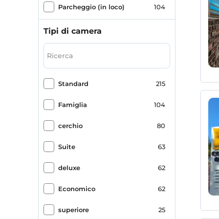
Parcheggio (in loco)
104
piscina all'aperto
100
Tipi di camera
Sala colazione
97
Fotocopia
96
Standard
215
Spiaggia di sabbia
68
Famiglia
104
Romanticismo/luna di miele
66
cerchio
80
ecologico
62
Suite
63
destinazione storica
59
deluxe
62
paesaggio marino
56
Economico
62
Sauna
54
superiore
25
Bar della piscina
52