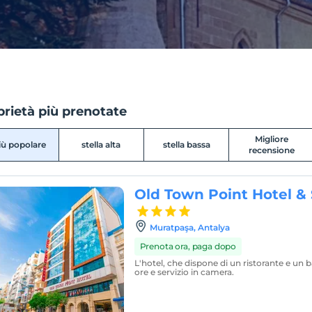
rietà più prenotate
Migliore
più popolare
stella alta
stella bassa
recensione
Old Town Point Hotel &
Muratpaşa, Antalya
Prenota ora, paga dopo
L'hotel, che dispone di un ristorante e un b
ore e servizio in camera.