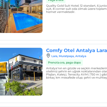
Quality Gold Suit Hotel; 12 standart, 6 junior
suit, 8 corner suit oda olmak üzere toplam
hizmet vermektedir.
Comfy Otel Antalya Lara
Lara, Muratpaşa, Antalya
Prenota ora, paga dopo
Antalya'nın en gözde ve seçkin merkezler
otelimiz şehrin en uğrak noktalarından olan
Plajları, Kalei̇çi̇, Terracity AVM ( 750 m ) 
birkaç km mesafede olup; şehri̇ ve muhte