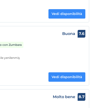
Vedi disponibilità
Buona
7.6
o con Zumbara
 ile yenilenmiş
Vedi disponibilità
Molto bene
8.7