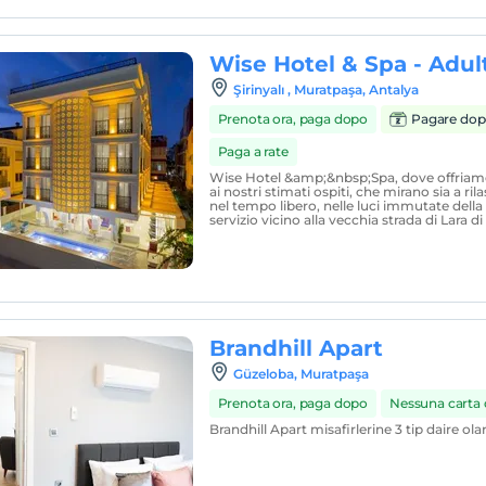
Wise Hotel & Spa - Adul
Şirinyalı , Muratpaşa, Antalya
Prenota ora, paga dopo
Pagare dop
Paga a rate
Wise Hotel &amp;&nbsp;Spa, dove offriam
ai nostri stimati ospiti, che mirano sia a rila
nel tempo libero, nelle luci immutate della c
servizio vicino alla vecchia strada di Lara di
Brandhill Apart
Güzeloba, Muratpaşa
Prenota ora, paga dopo
Nessuna carta d
Brandhill Apart misafirlerine 3 tip daire ola