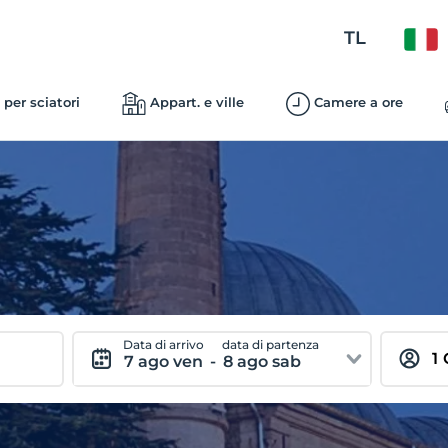
TL
 per sciatori
Appart. e ville
Camere a ore
Data di arrivo
data di partenza
7 ago ven
-
8 ago sab