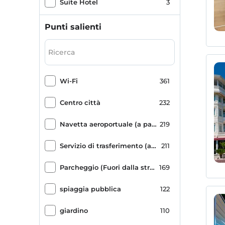
Suite Hotel
3
Residenza
2
Punti salienti
Dimora Storica
2
Pensione
1
Wi-Fi
361
Vacanze a casa
1
Centro città
232
Hotel di categoria speciale
1
Navetta aeroportuale (a pagamento)
219
Servizio di trasferimento (a pagamento)
211
Parcheggio (Fuori dalla struttura)
169
spiaggia pubblica
122
giardino
110