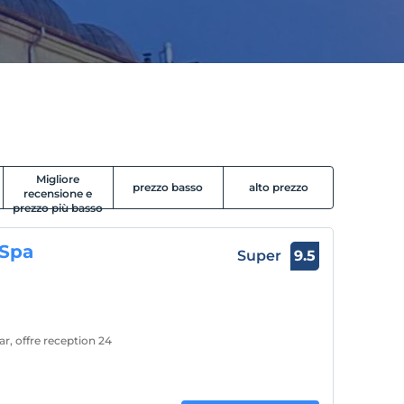
Migliore
prezzo basso
alto prezzo
recensione e
prezzo più basso
 Spa
Super
9.5
ar, offre reception 24