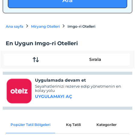
Ara
Ana sayfa
Miryang Otelleri
Imgo-ri Otelleri
En Uygun Imgo-ri Otelleri
Sırala
Uygulamada devam et
Seyahatlerinizi rezerve edip yönetmenin en
kolay yolu
UYGULAMAYI AÇ
Popüler Tatil Bölgeleri
Kış Tatili
Kategoriler
P