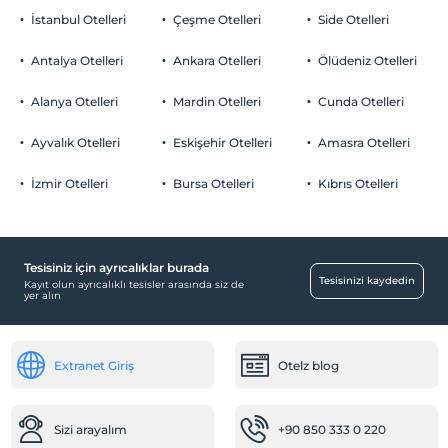
İstanbul Otelleri
Çeşme Otelleri
Side Otelleri
Antalya Otelleri
Ankara Otelleri
Ölüdeniz Otelleri
Alanya Otelleri
Mardin Otelleri
Cunda Otelleri
Ayvalık Otelleri
Eskişehir Otelleri
Amasra Otelleri
İzmir Otelleri
Bursa Otelleri
Kıbrıs Otelleri
Tesisiniz için ayrıcalıklar burada
Tesisinizi kaydedin
Kayıt olun ayrıcalıklı tesisler arasında siz de
yer alın
Extranet Giriş
Otelz blog
Sizi arayalım
+90 850 333 0 220