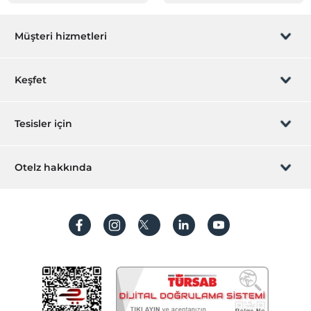
Müşteri hizmetleri
Rezervasyon yönet
Keşfet
Sizi arayalım
Hediye Kart
Tesisler için
İştirak olun
ZPara Nedir?
Hemen tesisinizi ekleyin
Otelz hakkında
İletişim
Üye girişi
Villa/Daire ekleyin
Hakkımızda
Sıkça sorulan sorular
Hesap oluştur
Sürdürülebilirlik
Kişisel Verilerin Korunması
Koşullar ve şartlar
İşlem rehberi