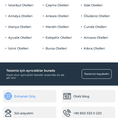
İstanbul Otelleri
Çeşme Otelleri
Side Otelleri
Antalya Otelleri
Ankara Otelleri
Ölüdeniz Otelleri
Alanya Otelleri
Mardin Otelleri
Cunda Otelleri
Ayvalık Otelleri
Eskişehir Otelleri
Amasra Otelleri
İzmir Otelleri
Bursa Otelleri
Kıbrıs Otelleri
Tesisiniz için ayrıcalıklar burada
Tesisinizi kaydedin
Kayıt olun ayrıcalıklı tesisler arasında siz de
yer alın
Extranet Giriş
Otelz blog
Sizi arayalım
+90 850 333 0 220