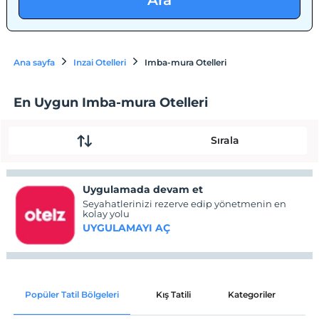
Ara
Ana sayfa
Inzai Otelleri
Imba-mura Otelleri
En Uygun Imba-mura Otelleri
Sırala
Uygulamada devam et
Seyahatlerinizi rezerve edip yönetmenin en
kolay yolu
UYGULAMAYI AÇ
Popüler Tatil Bölgeleri
Kış Tatili
Kategoriler
P