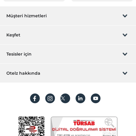
Müşteri hizmetleri
Rezervasyon yönet
Keşfet
Sizi arayalım
Hediye Kart
Tesisler için
İştirak olun
ZPara Nedir?
Hemen tesisinizi ekleyin
Otelz hakkında
İletişim
Üye girişi
Villa/Daire ekleyin
Hakkımızda
Sıkça sorulan sorular
Hesap oluştur
Sürdürülebilirlik
Kişisel Verilerin Korunması
Koşullar ve şartlar
İşlem rehberi