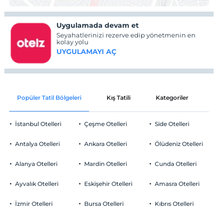
Uygulamada devam et
Seyahatlerinizi rezerve edip yönetmenin en
kolay yolu
UYGULAMAYI AÇ
Popüler Tatil Bölgeleri
Kış Tatili
Kategoriler
P
İstanbul Otelleri
Çeşme Otelleri
Side Otelleri
Antalya Otelleri
Ankara Otelleri
Ölüdeniz Otelleri
Alanya Otelleri
Mardin Otelleri
Cunda Otelleri
Ayvalık Otelleri
Eskişehir Otelleri
Amasra Otelleri
İzmir Otelleri
Bursa Otelleri
Kıbrıs Otelleri