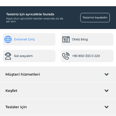
Tesisiniz için ayrıcalıklar burada
Tesisinizi kaydedin
Kayıt olun ayrıcalıklı tesisler arasında siz de
yer alın
Extranet Giriş
Otelz blog
Sizi arayalım
+90 850 333 0 220
Müşteri hizmetleri
Rezervasyon yönet
Keşfet
Sizi arayalım
Hediye Kart
Tesisler için
İştirak olun