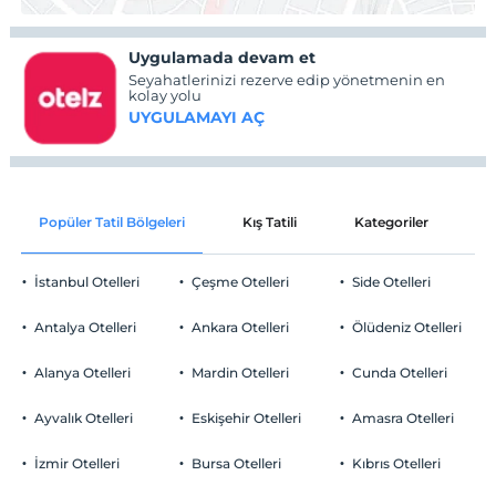
Uygulamada devam et
Seyahatlerinizi rezerve edip yönetmenin en
kolay yolu
UYGULAMAYI AÇ
Popüler Tatil Bölgeleri
Kış Tatili
Kategoriler
P
İstanbul Otelleri
Çeşme Otelleri
Side Otelleri
Antalya Otelleri
Ankara Otelleri
Ölüdeniz Otelleri
Alanya Otelleri
Mardin Otelleri
Cunda Otelleri
Ayvalık Otelleri
Eskişehir Otelleri
Amasra Otelleri
İzmir Otelleri
Bursa Otelleri
Kıbrıs Otelleri