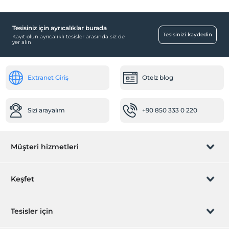
Tesisiniz için ayrıcalıklar burada
Tesisinizi kaydedin
Kayıt olun ayrıcalıklı tesisler arasında siz de
yer alın
Extranet Giriş
Otelz blog
Sizi arayalım
+90 850 333 0 220
Müşteri hizmetleri
Rezervasyon yönet
Keşfet
Sizi arayalım
Hediye Kart
Tesisler için
İştirak olun