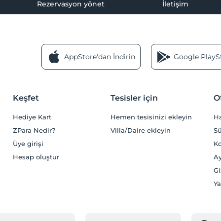
Rezervasyon yönet
İletişim
AppStore'dan İndirin
Google PlaySt
Keşfet
Tesisler için
O
Hediye Kart
Hemen tesisinizi ekleyin
H
ZPara Nedir?
Villa/Daire ekleyin
Sü
Üye girişi
Ko
Hesap oluştur
Ay
Gi
Ya