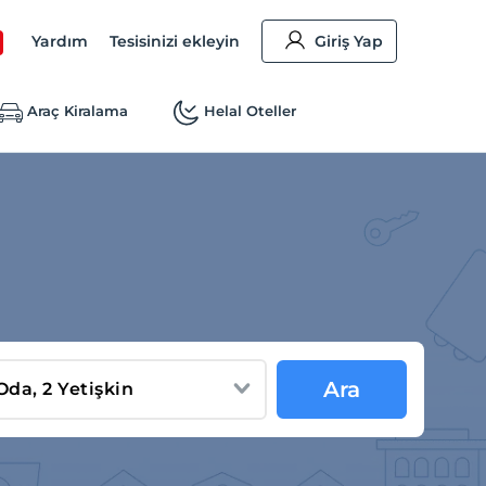
Yardım
Tesisinizi ekleyin
Giriş Yap
Araç Kiralama
Helal Oteller
Ara