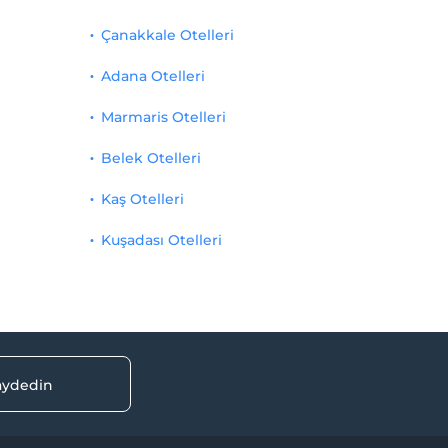
Çanakkale Otelleri
Adana Otelleri
Marmaris Otelleri
Belek Otelleri
Kaş Otelleri
Kuşadası Otelleri
kaydedin