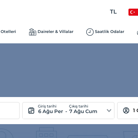
TL
Otelleri
Daireler & Villalar
Saatlik Odalar
Giriş tarihi
Çıkış tarihi
6 Ağu Per
-
7 Ağu Cum