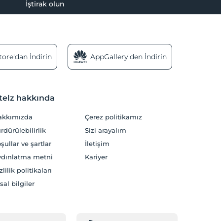
İştirak olun
ore'dan İndirin
AppGallery'den İndirin
telz hakkında
akkımızda
Çerez politikamız
rdürülebilirlik
Sizi arayalım
şullar ve şartlar
İletişim
dınlatma metni
Kariyer
zlilik politikaları
sal bilgiler