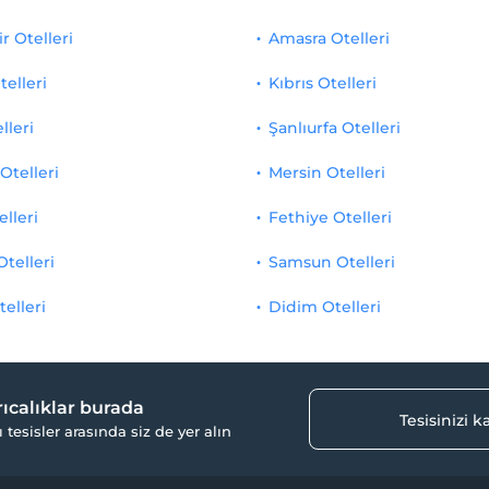
r Otelleri
Amasra Otelleri
telleri
Kıbrıs Otelleri
lleri
Şanlıurfa Otelleri
Otelleri
Mersin Otelleri
elleri
Fethiye Otelleri
Otelleri
Samsun Otelleri
telleri
Didim Otelleri
yrıcalıklar burada
Tesisinizi 
ı tesisler arasında siz de yer alın