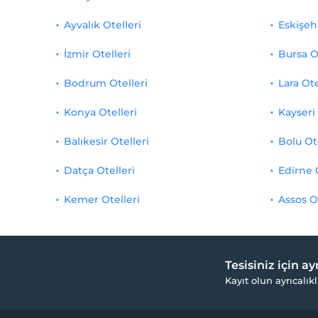
Ayvalık Otelleri
Eskişehi
İzmir Otelleri
Bursa O
Bodrum Otelleri
Lara Ote
Konya Otelleri
Kayseri 
Balıkesir Otelleri
Bolu Ot
Datça Otelleri
Edirne 
Kemer Otelleri
Assos O
Tesisiniz için a
Kayıt olun ayrıcalıkl