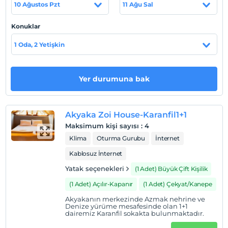
10 Ağustos Pzt
11 Ağu Sal
Evlerimizin tamamı Akyaka içinde merkezi
konumlardadır.
Konuklar
1 Oda, 2 Yetişkin
Haritada Göster
Yer durumuna bak
Otel koşulları
Check/in
Akyaka Zoi House-Karanfil1+1
En erken saat 15:00 ve sonrası
Maksimum kişi sayısı
:
4
Klima
Oturma Gurubu
İnternet
Check/out
En geç saat 11:00 ve öncesi
Kablosuz İnternet
Evcil Hayvan
Yatak seçenekleri
(1 Adet) Büyük Çift Kişilik
Evcil hayvan barınabilir
(1 Adet) Açılır-Kapanır
(1 Adet) Çekyat/Kanepe
Sigara
Akyakanın merkezinde Azmak nehrine ve
Odalarda sigara içilmez
Denize yürüme mesafesinde olan 1+1
dairemiz Karanfil sokakta bulunmaktadır.
Giriş saatleri