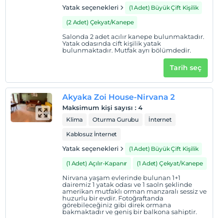
Yatak seçenekleri
(1 Adet) Büyük Çift Kişilik
(2 Adet) Çekyat/Kanepe
Salonda 2 adet acılır kanepe bulunmaktadır.
Yatak odasında cift kişilik yatak
bulunmaktadır. Mutfak ayrı bölümdedir.
Tarih seç
Akyaka Zoi House-Nirvana 2
Maksimum kişi sayısı
:
4
Klima
Oturma Gurubu
İnternet
Kablosuz İnternet
Yatak seçenekleri
(1 Adet) Büyük Çift Kişilik
(1 Adet) Açılır-Kapanır
(1 Adet) Çekyat/Kanepe
Nirvana yaşam evlerinde bulunan 1+1
dairemiz 1 yatak odası ve 1 saoln şeklinde
amerikan mutfaklı orman manzaralı sessiz ve
huzurlu bir evdir. Fotoğraftanda
görebileceğiniz gibi direk ormana
bakmaktadır ve geniş bir balkona sahiptir.