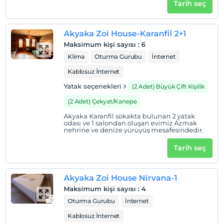
Tarih seç
Çocuklar
2 yaşına kadar olan bebekler ücretsizdir.
Her bir oda için 1. çocuk 17 yaşına kadar ücretsizdir
Akyaka Zoi House-Karanfil 2+1
Her bir oda için 2. çocuk 17 yaşına kadar ücretsizdir
Maksimum kişi sayısı
:
6
Klima
Oturma Gurubu
İnternet
Kablosuz İnternet
Yatak seçenekleri
(2 Adet) Büyük Çift Kişilik
(2 Adet) Çekyat/Kanepe
Akyaka Karanfil sokakta bulunan 2 yatak
odası ve 1 salondan oluşan evimiz Azmak
nehrine ve denize yürüyüş mesafesindedir.
Tarih seç
Akyaka Zoi House Nirvana-1
Maksimum kişi sayısı
:
4
Oturma Gurubu
İnternet
Kablosuz İnternet