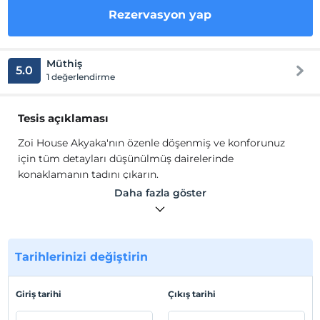
Rezervasyon yap
Müthiş
5.0
1 değerlendirme
Tesis açıklaması
Zoi House Akyaka'nın özenle döşenmiş ve konforunuz
için tüm detayları düşünülmüş dairelerinde
konaklamanın tadını çıkarın.
Zoi House Akyaka'nın özenle döşenmiş ve konforunuz
Daha fazla göster
için tüm detayları düşünülmüş dairelerinde
konaklamanın tadını çıkarın.
Tesis lokasyon bilgileri
Tarihlerinizi değiştirin
Karanfil Sokak'ta bulunan evlerimiz denize ve Azmak
Nehri'ne yakın bir mesafede konumlanmaktadır. Nirnava
Giriş tarihi
Çıkış tarihi
1-2 adındaki evlerimiz orman manzaralı ve Azmak
Nehri'ne yürüyüş mesafesinde bulunmaktadır.