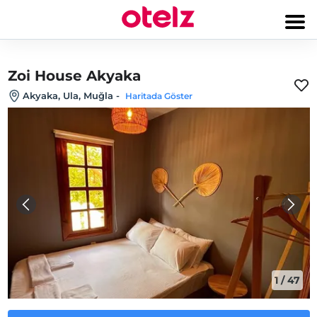
Zoi House Akyaka
Akyaka, Ula, Muğla
-
Haritada Göster
1
/
47