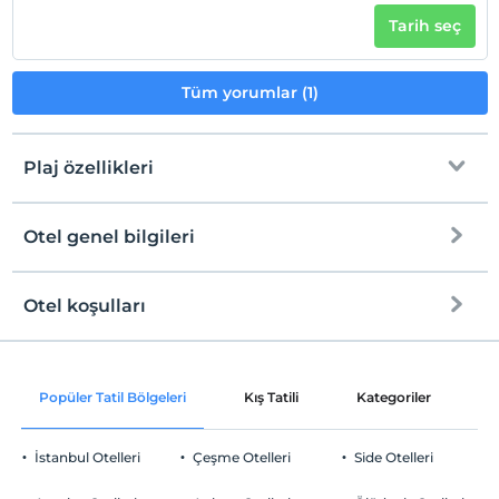
Tarih seç
Tüm yorumlar (1)
Plaj özellikleri
Otel genel bilgileri
Plaja
500 metre mesafededir
Halka açık plaj
Otel koşulları
Internet
Kum plaj
Check/in
Ücretsiz Wi-fi
En erken saat 15:00 ve sonrası
Kıyıda sığ deniz
Popüler Tatil Bölgeleri
Kış Tatili
Kategoriler
P
Ortak alanlar ve tüm odalar
Check/out
En geç saat 11:00 ve öncesi
Şezlong & Şemsiye
İstanbul Otelleri
Çeşme Otelleri
Side Otelleri
Evcil Hayvan
Evcil hayvan barınabilir